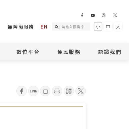
無障礙服務
EN
小
中
大
數位平台
便民服務
認識我們
詢
國家人權記憶庫
補助專區
本館簡介
詢
不義遺址資料庫
場地租借
館長介紹
臺灣轉型正義資料
導覽預約
組織架構
庫
qrcode
聯絡我們
國際人權博物館
臺灣人權故事教育
盟亞太分會
參訪民眾問卷
館
人權相關組織
資訊
數位影音
白色恐怖文學目錄
資料庫