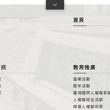
點
擊
首頁
展
開
con
資訊
教育推廣
覽
當期活動
覽
歷年活動
覽
臺灣國際人權電影
人權藝術生活節
綠島人權藝術季