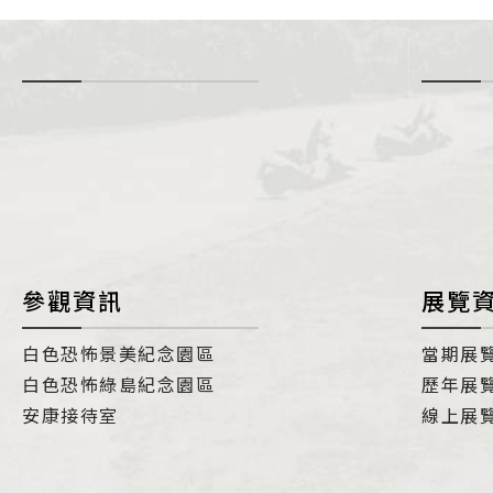
-
i
參觀資訊
展覽
白色恐怖景美紀念園區
當期展
白色恐怖綠島紀念園區
歷年展
安康接待室
線上展