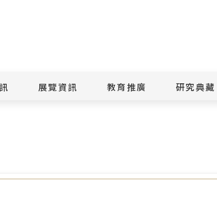
點
擊
送
出
訊
展覽資訊
教育推廣
研究典藏
搜
策電子圖文說明，歡迎參考！
尋
景美紀念
當期展覽
當期活動
典藏文物查
歷年展覽
歷年活動
典藏檔案查
綠島紀念
線上展覽
臺灣國際人權電影
藏品授權
節
文物捐贈
室
人權藝術生活節
出版品
綠島人權藝術季
出版品購買
人權學習專區
研究報告書
人權教育繪本成果