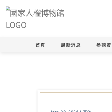
首頁
最新消息
參觀資
首頁
最新消息
「淡江大橋建設計畫推動成果」政
新聞專區
白色恐怖
園區
綜合公告
白色恐怖
當月活動訊息
園區
其他
安康接待