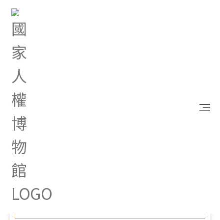
首頁
最新消息
「因應氣候變遷縣市管河川及排水整體改善計畫」政
策電子圖文說明，歡迎參考！
Aug 13, 2025 |
其他
「因應氣候變遷縣市管河川
及排水整體改善計畫」政策
電子圖文說明，歡迎參考！