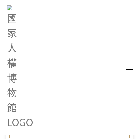
首頁
最新消息
「減量回收及資源循環推動計畫」政策電子圖文說
明，歡迎參考！
Aug 13, 2025 |
其他
「減量回收及資源循環推動
計畫」政策電子圖文說明，
歡迎參考！