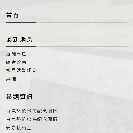
con
首頁
最新消息
新聞專區
綜合公告
當月活動訊息
其他
參觀資訊
白色恐怖景美紀念園區
白色恐怖綠島紀念園區
安康接待室