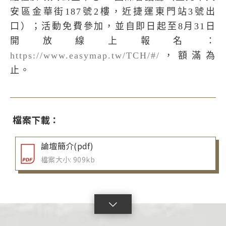
安區金華街187號2樓，近捷運東門站3號出
口）；活動免費參加，並自即日起至8月31日
開放線上報名：
https://www.easymap.tw/TCH/#/
，額滿為
止。
檔案下載：
論壇簡介(pdf)
檔案大小: 909kb
點
擊