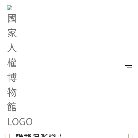
首頁
最新消息
文化資產局舉辦「2025年臺灣文化遺產國際論壇：
靈動創新‧堅韌前行」，歡迎踴躍報名參與！
Aug 12, 2025 |
其他
文化資產局舉辦「2025年臺
灣文化遺產國際論壇：靈動
創新‧堅韌前行」，歡迎踴
躍報名參與！