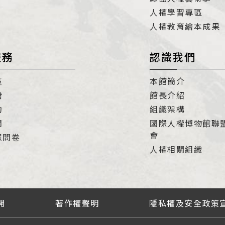
人權學習專區
人權教育繪本成果
服務
認識我們
區
本館簡介
借
館長介紹
約
組織架構
們
國際人權博物館聯
會
眾問卷
人權相關組織
開
著作權聲明
隱私權及安全政策