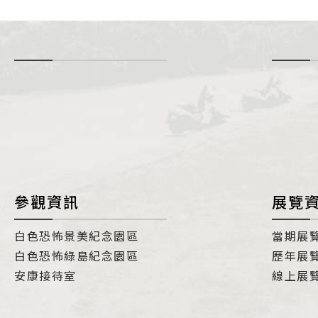
-
i
參觀資訊
展覽
白色恐怖景美紀念園區
當期展
白色恐怖綠島紀念園區
歷年展
安康接待室
線上展