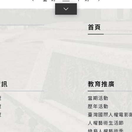
點
擊
首頁
展
開
con
資訊
教育推廣
覽
當期活動
覽
歷年活動
覽
臺灣國際人權電影
人權藝術生活節
綠島人權藝術季