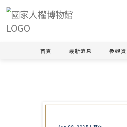
首頁
最新消息
參觀資
首頁
最新消息
高雄市立美術館辦理「我不獨自升
新聞專區
白色恐怖
園區
綜合公告
白色恐怖
當月活動訊息
園區
其他
安康接待