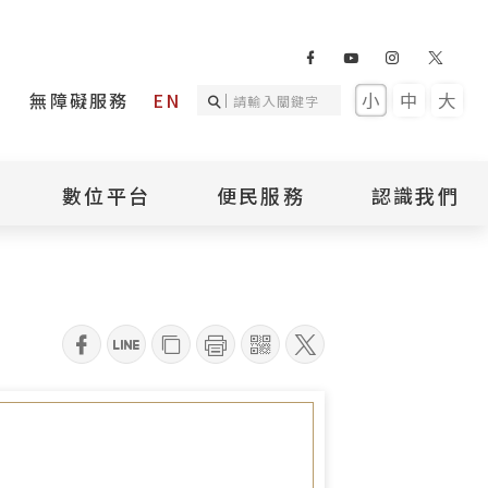
無障礙服務
EN
小
中
大
數位平台
便民服務
認識我們
躍報名參加！
詢
國家人權記憶庫
補助專區
本館簡介
詢
不義遺址資料庫
場地租借
館長介紹
臺灣轉型正義資料
導覽預約
組織架構
庫
qrcode
聯絡我們
國際人權博物館
臺灣人權故事教育
盟亞太分會
參訪民眾問卷
館
人權相關組織
資訊
數位影音
白色恐怖文學目錄
資料庫