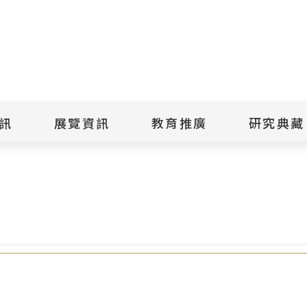
點
擊
送
出
訊
展覽資訊
教育推廣
研究典藏
搜
級：博物館/美術館思維轉彎&實務共學課」線上課程，歡迎踴
尋
景美紀念
當期展覽
當期活動
典藏文物查
歷年展覽
歷年活動
典藏檔案查
綠島紀念
線上展覽
臺灣國際人權電影
藏品授權
節
文物捐贈
室
人權藝術生活節
出版品
綠島人權藝術季
出版品購買
人權學習專區
研究報告書
人權教育繪本成果