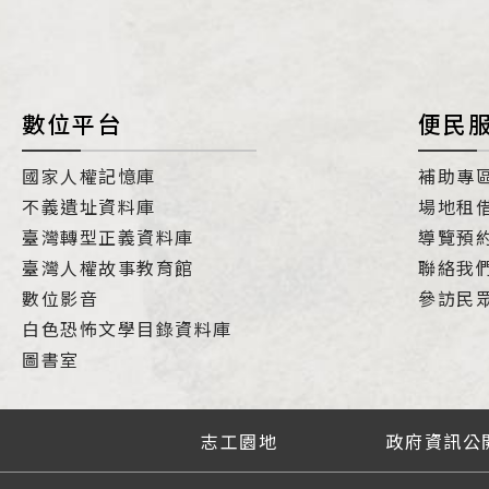
數位平台
便民
國家人權記憶庫
補助專
不義遺址資料庫
場地租
臺灣轉型正義資料庫
導覽預
臺灣人權故事教育館
聯絡我
數位影音
參訪民
白色恐怖文學目錄資料庫
圖書室
志工園地
政府資訊公