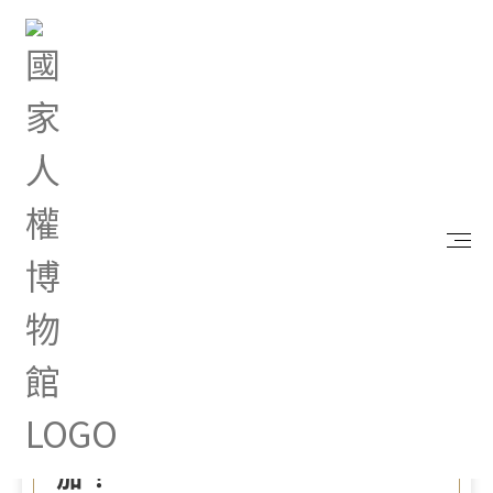
首頁
最新消息
亞洲大學附屬現代美術館舉辦藝術減碳永續行動計畫
講座（8/9、8/16），歡迎參加！
Aug 08, 2025 |
其他
亞洲大學附屬現代美術館舉
辦藝術減碳永續行動計畫講
座（8/9、8/16），歡迎參
加！