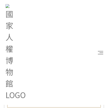
首頁
最新消息
「國家防疫一體聯合行動方案」政策電子圖文說明，
歡迎參考！
Aug 08, 2025 |
其他
「國家防疫一體聯合行動方
案」政策電子圖文說明，歡
迎參考！