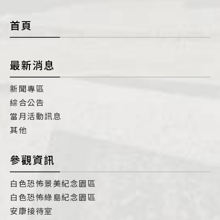
con
首頁
最新消息
新聞專區
綜合公告
當月活動訊息
其他
參觀資訊
白色恐怖景美紀念園區
白色恐怖綠島紀念園區
安康接待室