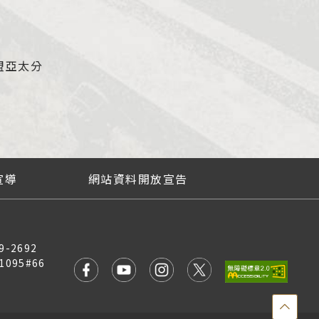
盟亞太分
宣導
網站資料開放宣告
9-2692
1095#66
點