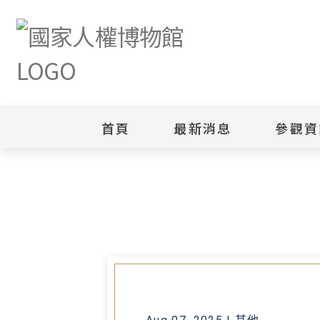
首頁
最新消息
參觀資
首頁
最新消息
法務部製作之詐欺防制法治教育手冊
新聞專區
白色恐怖
園區
綜合公告
白色恐怖
當月活動訊息
園區
其他
安康接待