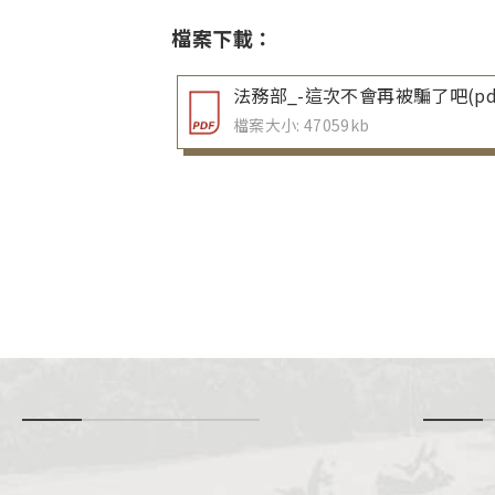
檔案下載：
法務部_-這次不會再被騙了吧(pd
檔案大小: 47059kb
-
i