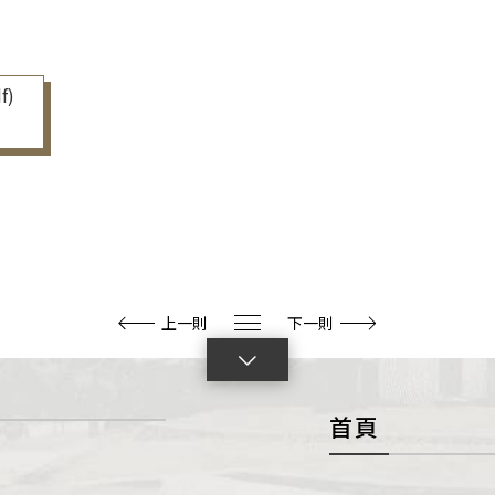
f)
上一則
下一則
點
擊
首頁
展
開
con