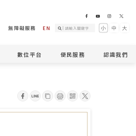
無障礙服務
EN
小
中
大
數位平台
便民服務
認識我們
詢
國家人權記憶庫
補助專區
本館簡介
詢
不義遺址資料庫
場地租借
館長介紹
臺灣轉型正義資料
導覽預約
組織架構
庫
qrcode
聯絡我們
國際人權博物館
臺灣人權故事教育
盟亞太分會
參訪民眾問卷
館
人權相關組織
資訊
數位影音
白色恐怖文學目錄
資料庫