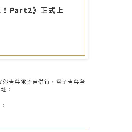
圖書室
Part2》正式上
採實體書與電子書併行，電子書與全
網址：
詢：