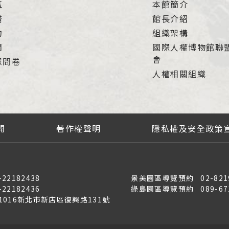
區
本館簡介
借
館長介紹
約
組織架構
們
國際人權博物館聯
會
眾問卷
人權相關組織
開
著作權聲明
隱私權及安全政策
-22182438
景美園區導覽預約
02-821
-22182436
綠島園區導覽預約
089-67
31016新北市新店區復興路131號