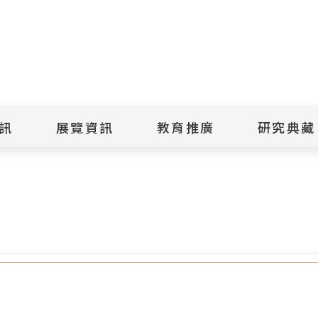
點
擊
送
出
訊
展覽資訊
教育推廣
研究典藏
搜
《這次不會再被騙了吧！Part2》正式上線，歡迎點閱了解
尋
景美紀念
當期展覽
當期活動
典藏文物查
歷年展覽
歷年活動
典藏檔案查
綠島紀念
線上展覽
臺灣國際人權電影
藏品授權
節
文物捐贈
室
人權藝術生活節
出版品
綠島人權藝術季
出版品購買
人權學習專區
研究報告書
人權教育繪本成果