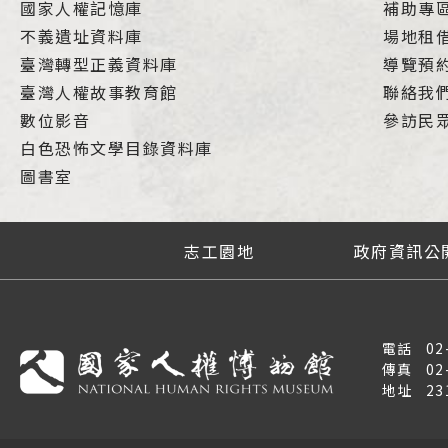
國家人權記憶庫
補助專
不義遺址資料庫
場地租
臺灣轉型正義資料庫
導覽預
臺灣人權故事教育館
聯絡我
數位影音
參訪民
白色恐怖文學目錄資料庫
圖書室
志工園地
政府資訊公
電話
02
傳真
02
地址
2