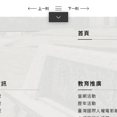
上一則
下一則
點
擊
首頁
展
開
con
資訊
教育推廣
覽
當期活動
覽
歷年活動
覽
臺灣國際人權電影