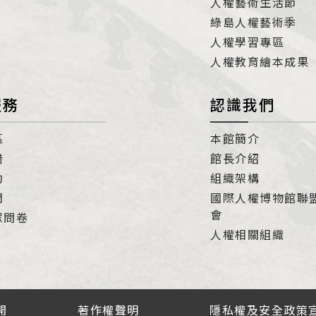
人權藝術生活節
綠島人權藝術季
人權學習專區
人權教育繪本成果
服務
認識我們
區
本館簡介
借
館長介紹
約
組織架構
們
國際人權博物館聯
會
眾問卷
人權相關組織
開
著作權聲明
隱私權及安全政策