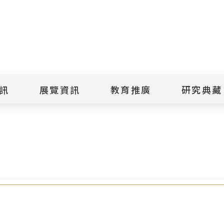
點
擊
送
出
訊
展覽資訊
教育推廣
研究典藏
搜
，歡迎點閱欣賞
尋
景美紀念
當期展覽
當期活動
典藏文物查
歷年展覽
歷年活動
典藏檔案查
綠島紀念
線上展覽
臺灣國際人權電影
藏品授權
節
文物捐贈
室
人權藝術生活節
出版品
綠島人權藝術季
出版品購買
人權學習專區
研究報告書
人權教育繪本成果