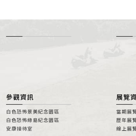
-
i
參觀資訊
展覽
白色恐怖景美紀念園區
當期展
白色恐怖綠島紀念園區
歷年展
安康接待室
線上展