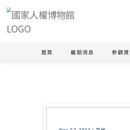
首頁
最新消息
參觀資
首頁
最新消息
法務部反賄選-有據必辦宣導影片
新聞專區
白色恐怖
園區
綜合公告
白色恐怖
當月活動訊息
園區
其他
安康接待