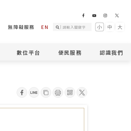
無障礙服務
EN
小
中
大
數位平台
便民服務
認識我們
詢
國家人權記憶庫
補助專區
本館簡介
詢
不義遺址資料庫
場地租借
館長介紹
臺灣轉型正義資料
導覽預約
組織架構
庫
qrcode
聯絡我們
國際人權博物館
臺灣人權故事教育
盟亞太分會
參訪民眾問卷
館
人權相關組織
資訊
數位影音
白色恐怖文學目錄
資料庫