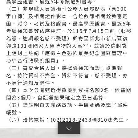
高學歷證書、最近5年考績通知書等。
（二）非現職人員請檢附公務人員履歷表（含300
字自傳）及相關證件影本，含銓敘部相關銓敘審定
函、派令、考試及格證書、最高學歷證書、最近5年
考績通知書等依序裝訂，於115年7月15日前（郵戳
為憑，逾期報名恕不受理）郵寄至新北市新店區復
興路131號國家人權博物館人事室，並請於信封袋
上信封上註記「應徵白色恐怖景美紀念園區管理中
心綜合行政職系組員」。
（三）審查合格人員，將擇優通知面談；逾期報
名、檢附資料不齊全、資料不符者，恕不受理，亦
不另行通知及退件。
（四）本次公開甄選得擇優列候補名額2名，候補期
間為3個月，自甄選結果確定之翌日起算。
（五）請註明白天聯絡電話、手機號碼及電子郵件
帳號。
（六）洽詢電話：(02)2218-2438轉810沈先生。
點
擊