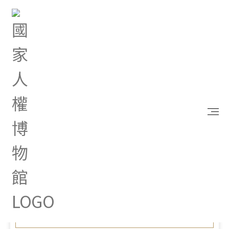
首頁
最新消息
本館白色恐怖景美紀念園區管理中心綜合行政職系組
員徵才
Jul 01, 2026 |
綜合公告
本館白色恐怖景美紀念園區
管理中心綜合行政職系組員
徵才