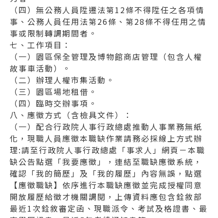
（四）無公務人員陞遷法第12條不得陞任之各項情
事、公務人員任用法第26條、第28條不得任用之情
事或限制轉調期間者。
七、工作項目：
（一）園區保全管理及博物館商店管理（包含人權
故事車活動）。
（二）辦理人權市集活動。
（三）園區場地租借。
（四）臨時交辦事項。
八、應徵方式（含檢具文件）：
（一）配合行政院人事行政總處推動人事業務無紙
化，現職人員應徵本職缺作業請務必採線上方式辦
理:請至行政院人事行政總處「事求人」網頁－本職
缺公告點選「我要應徵」，連結至職缺應徵系統，
確認「我的簡歷」及「我的履歷」內容無誤，點選
【應徵職缺】依序進行本職缺應徵並完成授權同意
開放履歷給徵才機關調閱，上傳資料應包含銓敘部
最近1次銓敘審定函、現職派令、考試及格證書、最