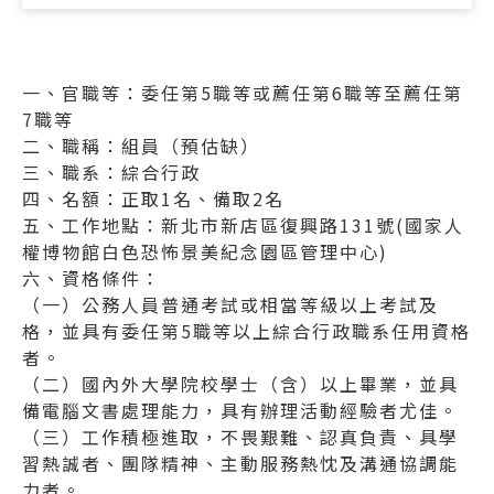
一、官職等：委任第5職等或薦任第6職等至薦任第
7職等
二、職稱：組員（預估缺）
三、職系：綜合行政
四、名額：正取1名、備取2名
五、工作地點：新北市新店區復興路131號(國家人
權博物館白色恐怖景美紀念園區管理中心)
六、資格條件：
（一）公務人員普通考試或相當等級以上考試及
格，並具有委任第5職等以上綜合行政職系任用資格
者。
（二）國內外大學院校學士（含）以上畢業，並具
備電腦文書處理能力，具有辦理活動經驗者尤佳。
（三）工作積極進取，不畏艱難、認真負責、具學
習熱誠者、團隊精神、主動服務熱忱及溝通協調能
力者。