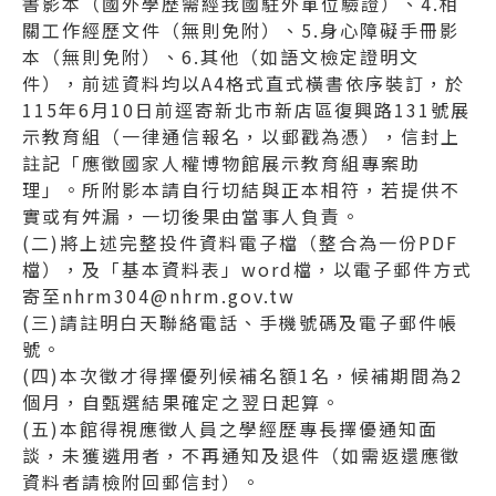
書影本（國外學歷需經我國駐外單位驗證）、4.相
關工作經歷文件（無則免附）、5.身心障礙手冊影
本（無則免附）、6.其他（如語文檢定證明文
件），前述資料均以A4格式直式橫書依序裝訂，於
115年6月10日前逕寄新北市新店區復興路131號展
示教育組（一律通信報名，以郵戳為憑），信封上
註記「應徵國家人權博物館展示教育組專案助
理」。所附影本請自行切結與正本相符，若提供不
實或有舛漏，一切後果由當事人負責。
(二)將上述完整投件資料電子檔（整合為一份PDF
檔），及「基本資料表」word檔，以電子郵件方式
寄至nhrm304@nhrm.gov.tw
(三)請註明白天聯絡電話、手機號碼及電子郵件帳
號。
(四)本次徵才得擇優列候補名額1名，候補期間為2
個月，自甄選結果確定之翌日起算。
(五)本館得視應徵人員之學經歷專長擇優通知面
談，未獲遴用者，不再通知及退件（如需返還應徵
資料者請檢附回郵信封）。