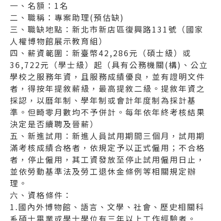
一、名額：1名
二、職稱：專案助理(預估缺)
三、職缺地點：新北市新店區復興路131號（國家
人權博物館展示教育組）
四、薪資範圍：新臺幣42,286元（碩士級）或
36,722元（學士級）起（具有公務機關(構)、公立
學校之服務年資，且服務成績優良，並有證明文件
者，得按年提敘薪級，最高提敘二級。提敘年資之
採認，以曆年制、學年制或會計年度制為採計基
準。但畸零月數均不予併計。每年依年終考核結果
決定是否續聘及晉薪）
五、新進試用：新進人員試用期間三個月，試用期
滿考核成績合格者，依規定予以正式僱用；不合格
者，停止僱用，其工資發放至停止試用僱用日止，
並依勞動基準法及勞工退休金條例等相關規定辦
理。
六、資格條件：
1.國內外博物館、語言、文學、社會、歷史相關科
系碩士畢業或學士學位有三年以上工作經驗者。