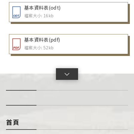
基本資料表(odt)
檔案大小: 16kb
基本資料表(pdf)
檔案大小: 52kb
點
擊
展
開
con
首頁