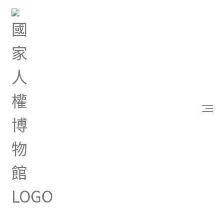
首頁
最新消息
本館白色恐怖景美紀念園區管理中心專案助理徵才
May 29, 2026 |
綜合公告
本館白色恐怖景美紀念園區
管理中心專案助理徵才