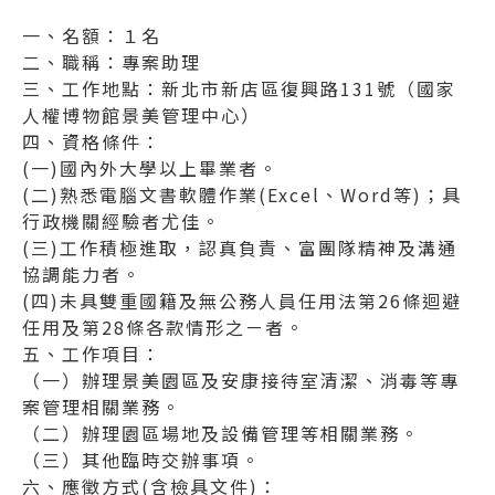
一、名額：１名
二、職稱：專案助理
三、工作地點：新北市新店區復興路131號（國家
人權博物館景美管理中心）
四、資格條件：
(一)國內外大學以上畢業者。
(二)熟悉電腦文書軟體作業(Excel、Word等)；具
行政機關經驗者尤佳。
(三)工作積極進取，認真負責、富團隊精神及溝通
協調能力者。
(四)未具雙重國籍及無公務人員任用法第26條迴避
任用及第28條各款情形之ㄧ者。
五、工作項目：
（一）辦理景美園區及安康接待室清潔、消毒等專
案管理相關業務。
（二）辦理園區場地及設備管理等相關業務。
（三）其他臨時交辦事項。
六、應徵方式(含檢具文件)：