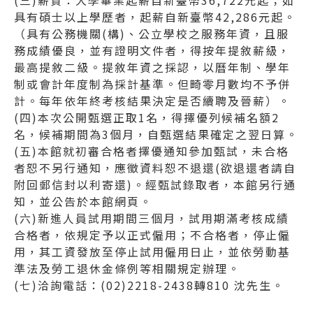
(三)薪資：大學畢業起薪自新臺幣36,722元起；如
具有碩士以上學歷者，起薪自新臺幣42,286元起。
（具有公務機關(構)、公立學校之服務年資，且服
務成績優良，並有證明文件者，得按年提敘薪級，
最高提敘二級。提敘年資之採認，以曆年制、學年
制或會計年度制為採計基準。但畸零月數均不予併
計。每年依年終考核結果決定是否續聘及晉薪）。
(四)本次公開甄選正取1名，得擇優列候補名額2
名，候補期間為3個月，自甄選結果確定之翌日算。
(五)本館就初審合格者擇優通知參加甄試，未合格
者恕不另行通知，應徵資料恕不退還(欲退還者請自
附回郵信封以利寄還)。經甄試錄取者，本館另行通
知，並公告於本館網頁。
(六)新進人員試用期間三個月，試用期滿考核成績
合格者，依規定予以正式僱用；不合格者，停止僱
用，其工資發放至停止試用僱用日止，並依勞動基
準法及勞工退休金條例等相關規定辦理。
(七)洽詢電話：(02)2218-2438轉810 沈先生。