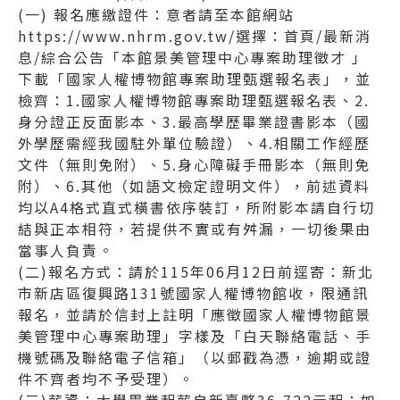
(一) 報名應繳證件：意者請至本館網站
https://www.nhrm.gov.tw/選擇：首頁/最新消
息/綜合公告「本館景美管理中心專案助理徵才 」
下載「國家人權博物館專案助理甄選報名表」，並
檢齊：1.國家人權博物館專案助理甄選報名表、2.
身分證正反面影本、3.最高學歷畢業證書影本（國
外學歷需經我國駐外單位驗證）、4.相關工作經歷
文件（無則免附）、5.身心障礙手冊影本（無則免
附）、6.其他（如語文檢定證明文件），前述資料
均以A4格式直式橫書依序裝訂，所附影本請自行切
結與正本相符，若提供不實或有舛漏，一切後果由
當事人負責。
(二)報名方式：請於115年06月12日前逕寄：新北
市新店區復興路131號國家人權博物館收，限通訊
報名，並請於信封上註明「應徵國家人權博物館景
美管理中心專案助理」字樣及「白天聯絡電話、手
機號碼及聯絡電子信箱」（以郵戳為憑，逾期或證
件不齊者均不予受理）。