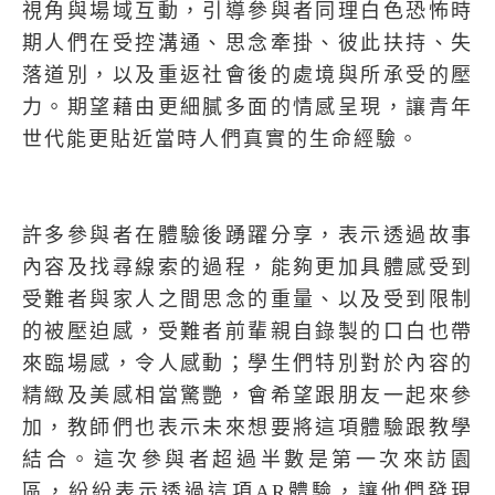
視角與場域互動，引導參與者同理白色恐怖時
期人們在受控溝通、思念牽掛、彼此扶持、失
落道別，以及重返社會後的處境與所承受的壓
力。期望藉由更細膩多面的情感呈現，讓青年
世代能更貼近當時人們真實的生命經驗。
許多參與者在體驗後踴躍分享，表示透過故事
內容及找尋線索的過程，能夠更加具體感受到
受難者與家人之間思念的重量、以及受到限制
的被壓迫感，受難者前輩親自錄製的口白也帶
來臨場感，令人感動；學生們特別對於內容的
精緻及美感相當驚艷，會希望跟朋友一起來參
加，教師們也表示未來想要將這項體驗跟教學
結合。這次參與者超過半數是第一次來訪園
區，紛紛表示透過這項AR體驗，讓他們發現