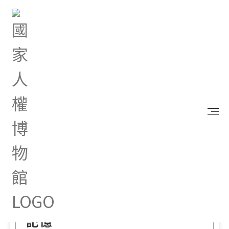
首頁
最新消息
《種子甦醒行動》AR實境體驗搶先登場 打造沉浸式
人權教育體驗 重新看見白色恐怖記憶
May 25, 2026 |
新聞專區
《種子甦醒行動》AR實境體
驗搶先登場 打造沉浸式人權
教育體驗 重新看見白色恐怖
記憶