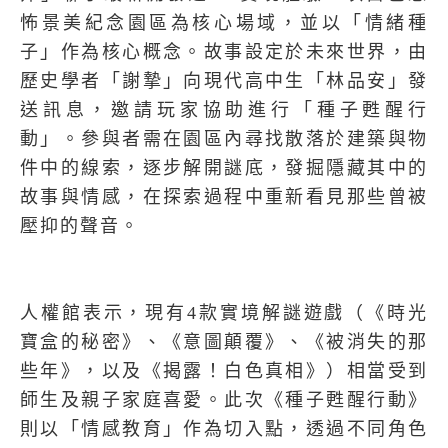
怖景美紀念園區為核心場域，並以「情緒種
子」作為核心概念。故事設定於未來世界，由
歷史學者「謝摯」向現代高中生「林品安」發
送訊息，邀請玩家協助進行「種子甦醒行
動」。參與者需在園區內尋找散落於建築與物
件中的線索，逐步解開謎底，發掘隱藏其中的
故事與情感，在探索過程中重新看見那些曾被
壓抑的聲音。
人權館表示，現有4款實境解謎遊戲（《時光
寶盒的秘密》、《意圖顛覆》、《被消失的那
些年》，以及《揭露！白色真相》）相當受到
師生及親子家庭喜愛。此次《種子甦醒行動》
則以「情感教育」作為切入點，透過不同角色