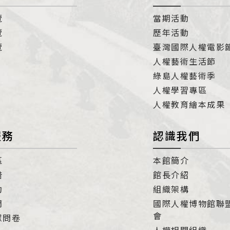
覽
當期活動
覽
歷年活動
覽
臺灣國際人權電影
人權藝術生活節
綠島人權藝術季
人權學習專區
人權教育繪本成果
服務
認識我們
區
本館簡介
借
館長介紹
約
組織架構
們
國際人權博物館聯
會
眾問卷