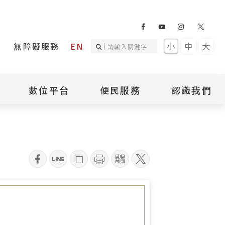
無障礙服務
EN
小
中
大
數位平台
便民服務
認識我們
詢
國家人權記憶庫
補助專區
本館簡介
詢
不義遺址資料庫
場地租借
館長介紹
臺灣轉型正義資料
導覽預約
組織架構
庫
qrcode
聯絡我們
國際人權博物館
臺灣人權故事教育
盟亞太分會
參訪民眾問卷
館
人權相關組織
資訊
數位影音
白色恐怖文學目錄
資料庫