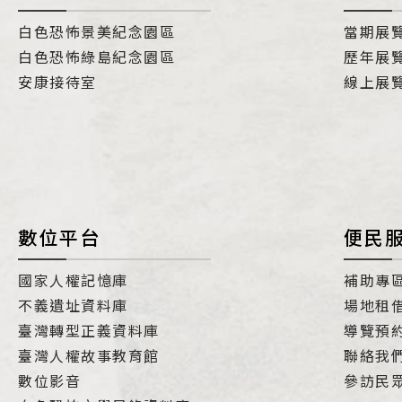
白色恐怖景美紀念園區
當期展
白色恐怖綠島紀念園區
歷年展
安康接待室
線上展
數位平台
便民
國家人權記憶庫
補助專
不義遺址資料庫
場地租
臺灣轉型正義資料庫
導覽預
臺灣人權故事教育館
聯絡我
數位影音
參訪民