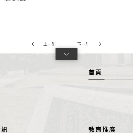
上一則
下一則
點
擊
首頁
展
開
con
資訊
教育推廣