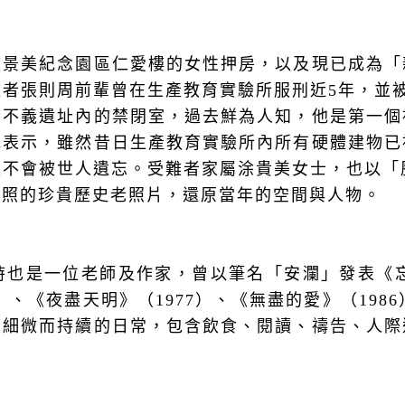
怖景美紀念園區仁愛樓的女性押房，以及現已成為「
者張則周前輩曾在生產教育實驗所服刑近5年，並
」不義遺址內的禁閉室，過去鮮為人知，他是第一個
地表示，雖然昔日生產教育實驗所內所有硬體建物已
不會被世人遺忘。受難者家屬涂貴美女士，也以「
合照的珍貴歷史老照片，還原當年的空間與人物。
也是一位老師及作家，曾以筆名「安瀾」發表《忘
8）、《夜盡天明》（1977）、《無盡的愛》（198
下細微而持續的日常，包含飲食、閱讀、禱告、人際