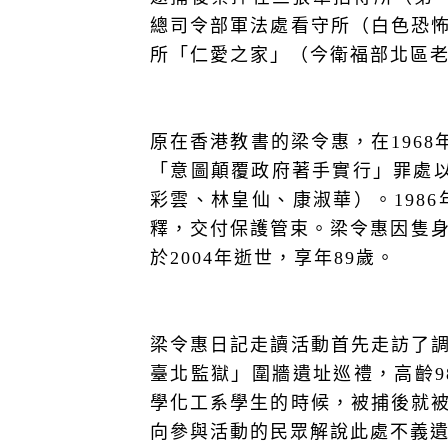
總司令部軍法處看守所（白色恐
所「仁愛之家」（今衛福部北區
原在香港教書的梁令惠，在196
「意圖顛覆政府著手實行」罪處
彩雲、林皇仙、康淑華）。198
釋，交付保護管束。梁令惠因隻身
於2004年逝世，享年89歲。
梁令惠日記走讀活動首先走訪了
臺北監獄」圍牆遺址巡禮，高齡9
學化工系學生的時候，被捕後就
向參與活動的民眾解說此處不義