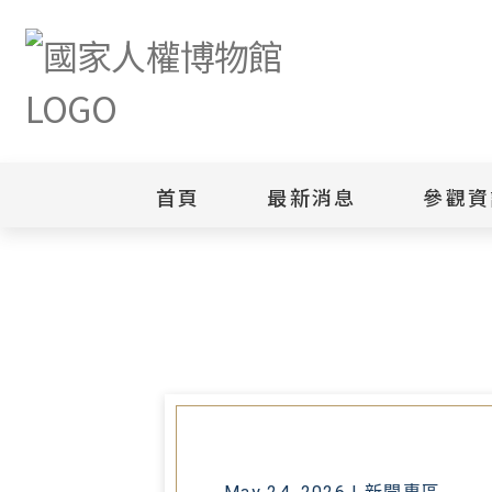
首頁
最新消息
參觀資
首頁
最新消息
「鐵窗裡的微光─梁令惠日記走讀」
新聞專區
白色恐怖
園區
綜合公告
白色恐怖
當月活動訊息
園區
其他
安康接待