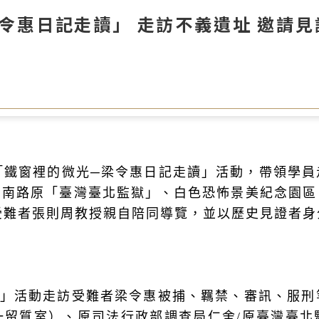
令惠日記走讀」 走訪不義遺址 邀請
「鐵窗裡的微光─梁令惠日記走讀」活動，帶領學
山南路原「臺灣臺北監獄」、白色恐怖景美紀念園區
受難者張則周教授親自陪同導覽，並以歷史見證者
讀」活動走訪受難者梁令惠被捕、羈禁、審訊、服刑
一留質室）、原司法行政部調查局仁舍/原臺灣臺北