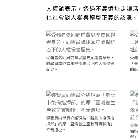
人權館表示，透過不義遺址走讀
化社會對人權與轉型正義的認識
受難者張則周前輩以歷史見證者身分，
受難
向學員講述當年威權統治下的人權侵害
「臺
歷史。
的歷
導覽員向學員介紹現為「新北市後備指
揮部」的原「臺灣省生產教育實驗所」
參與
不義遺址。
備指
所」