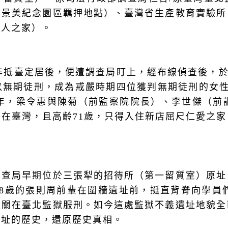
怖景美紀念園區羈押地點）、臺灣省生產教育實驗所
老人之家）。
8年抵臺定居後，便遭調查局盯上，經布線偵查後，於1
以無期徒刑，成為戒嚴時期四位獲判無期徒刑的女性
6年，梁令惠與陳菊（前監察院院長）、李世傑（前
在臺灣，且高齡71歲，只得入住新店屈尺仁愛之
調查局早期位於三張犁的招待所（第一留質室）原址
8歲的張則周前輩在圍牆遺址前，挺直背脊向學員們
被關在臺北監獄服刑。如今這處監獄不義遺址地貌全
遺址的歷史，還原歷史真相。