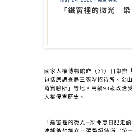
May 24, 2026 |
新聞專區
「鐵窗裡的微光─梁
國家人權博物館昨（23）日舉辦
包括原調查局三張犁招待所、金
育實驗所」等地。高齡98歲政治
人權侵害歷史。
「鐵窗裡的微光─梁令惠日記走
逮捕後禁押在三張犁招待所（第