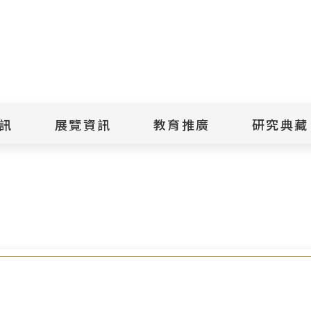
點
擊
送
出
訊
展覽資訊
教育推廣
研究典藏
搜
 走訪不義遺址 邀請見證者還原歷史真相
尋
景美紀念
當期展覽
當期活動
典藏文物查
歷年展覽
歷年活動
典藏檔案查
綠島紀念
線上展覽
臺灣國際人權電影
藏品授權
節
文物捐贈
室
人權藝術生活節
出版品
綠島人權藝術季
出版品購買
人權學習專區
研究報告書
人權教育繪本成果