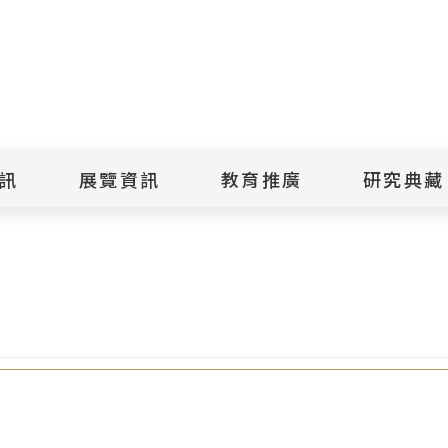
點
擊
送
出
訊
展覽資訊
教育推廣
研究典藏
搜
者及家屬共憶走過白恐的重生之路
尋
景美紀念
當期展覽
當期活動
典藏文物查
歷年展覽
歷年活動
典藏檔案查
綠島紀念
線上展覽
臺灣國際人權電影
藏品授權
節
文物捐贈
室
人權藝術生活節
出版品
綠島人權藝術季
出版品購買
人權學習專區
研究報告書
人權教育繪本成果