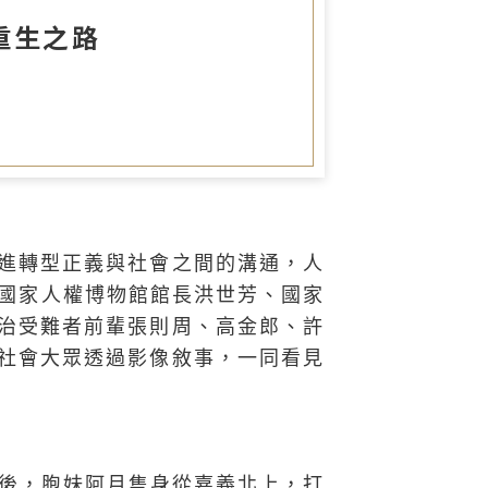
圖書室
重生之路
進轉型正義與社會之間的溝通，人
，國家人權博物館館長洪世芳、國家
治受難者前輩張則周、高金郎、許
社會大眾透過影像敘事，一同看見
決後，胞妹阿月隻身從嘉義北上，打