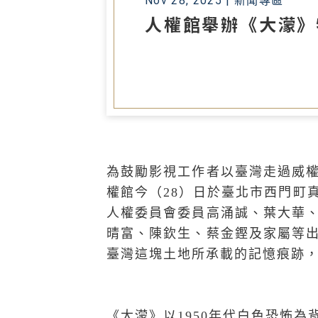
Nov 28, 2025 |
新聞專區
人權館舉辦《大濛》
為鼓勵影視工作者以臺灣走過威
權館今（28）日於臺北市西門町
人權委員會委員高涌誠、葉大華
晴富、陳欽生、蔡金鏗及家屬等
臺灣這塊土地所承載的記憶痕跡
《大濛》以1950年代白色恐怖