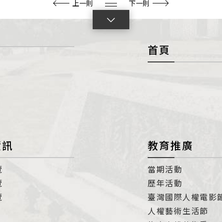
上一則
下一則
點
擊
首頁
展
開
con
資訊
教育推廣
覽
當期活動
覽
歷年活動
覽
臺灣國際人權電影
人權藝術生活節