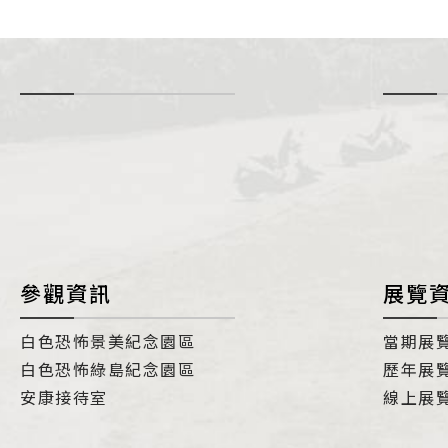
-
i
參觀資訊
展覽
白色恐怖景美紀念園區
當期展
白色恐怖綠島紀念園區
歷年展
安康接待室
線上展