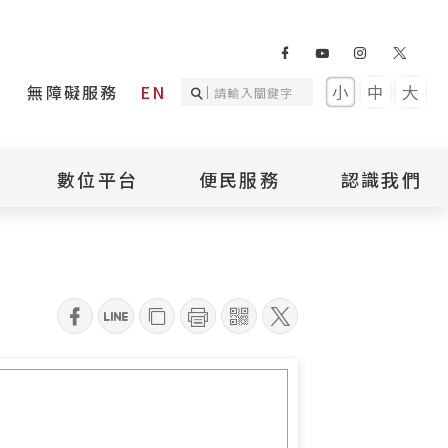
無障礙服務
EN
小
中
大
數位平台
便民服務
認識我們
詢
國家人權記憶庫
補助專區
本館簡介
詢
不義遺址資料庫
場地租借
館長介紹
臺灣轉型正義資料
導覽預約
組織架構
庫
qrcode
聯絡我們
國際人權博物館
臺灣人權故事教育
盟亞太分會
參訪民眾問卷
館
人權相關組織
資訊
數位影音
白色恐怖文學目錄
資料庫