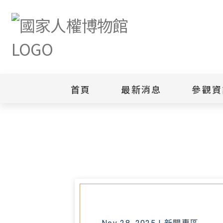
首頁
最新消息
參觀資
首頁
最新消息
人權館舉辦《大濛》特映會 受難
新聞專區
白色恐怖
園區
綜合公告
白色恐怖
當月活動訊息
園區
其他
安康接待