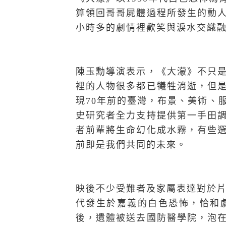
算領回哥哥屍體過程所發生的動
小時多的劇情裡歡笑與淚水交織
陳玉勳導演表示，《大濛》不只
裡的人物很多都已犧牲消逝，但
現70年前的臺灣，布景、美術、
史研究者全力支持提供第一手田
者前輩將生命幻化成水霧，有些
前即是我們共同的未來。
映後不少受難者及家屬表達對於片
代發生於嘉義的白色恐怖，恰和
後，遺體被送去國防醫學院，泡