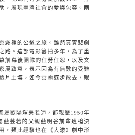
助，展現臺灣社會的愛與包容。兩
雲霧裡的公道之旅。雖然真實悲劇
之路。這部電影籌拍多年，為了重
於幕前幕後團隊的任勞任怨，以及文
家屬致意，表示因為有無數的受難
這片土壤，如今雲霧逐步散去，眼
屬歐陽煇美老師，都親歷1950年
屬藍芸若的父親藍明谷前輩遭槍決
用，類此經驗也在《大濛》劇中形