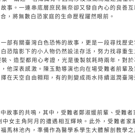
人故事。一連串底層庶民無奈卻又發自內心的良善互
融合，將無數白恐家庭的生命歷程躍然眼前。
是一部有關臺灣白色恐怖的故事，更是一段尋找歷史
是白恐陰影下的小人物仍然設法存活，努力找尋重生
服裝、造型都用心考證，光是後製就耗時兩年，對
調，他深表感激。陳玉勳導演也向在場受難者前輩及
選擇在天空自由翱翔，有的則變成雨水持續滋潤臺灣
中故事的共鳴，其中，受難者鄭淑媛前輩、受難者家
劇中女主角阿月的遭遇相互輝映。此外，受難者家
在福馬林池內，準備作為醫學系學生大體解剖教學之