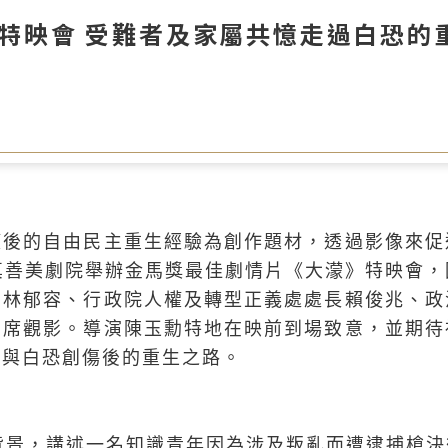
特映會 受難者及家屬共憶走過白恐的
權後的自由民主重生經驗為創作題材，透過影像來促
真善美劇院舉辦金馬獎最佳劇情片《大濛》特映會
、林郁容、行政院人權及轉型正義處處長賴俊兆、政
出席觀影。導演陳玉勳特地在映前到場致意，並期待
，與白恐創傷後的重生之路。
為背景，講述一名知識青年因為涉及叛亂而遭逮捕槍