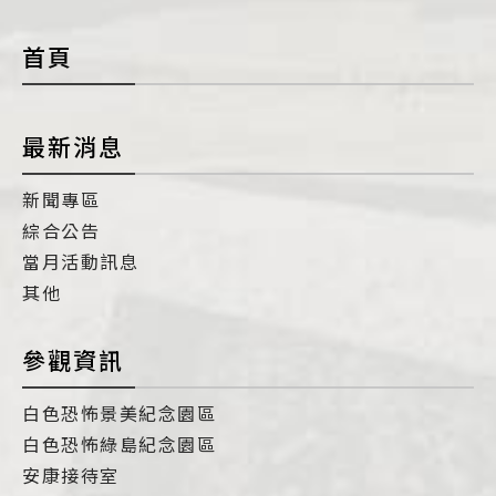
con
首頁
最新消息
新聞專區
綜合公告
當月活動訊息
其他
參觀資訊
白色恐怖景美紀念園區
白色恐怖綠島紀念園區
安康接待室