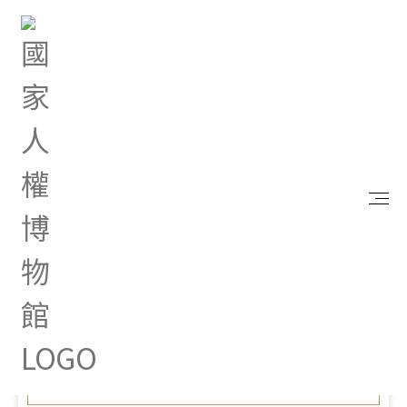
首頁
最新消息
「推動臺灣百大文化基地」政策電子圖文說明，歡迎
參考！
Jul 23, 2025 |
其他
「推動臺灣百大文化基地」
政策電子圖文說明，歡迎參
考！