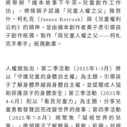
將舉辦「繪本故事下午茶×兒童創作工作
坊」，帶領親子認識「兒童人權之父」雅努
什・柯札克（Janusz Korczak）與《兒童權利
公約》的精神，並由繪本創作者黃子彥引導孩
子創作紙偶，製作「與兒童人權之父——柯札
克手牽手」紙偶動畫。
人權館指出，第二季活動（2025年1-3月）將
以「守護兒童的身體自主權」為主題，引導孩
子了解身體界線與身體自主權，並提醒成人協
助保護孩子的身體安全；第三季活動（2025年
4-6月）則以「看見兒童力」為主題，分享兒
童勇敢發聲因而改變世界的故事；第四季活動
（2025年7-8月）將聚焦「凝視世界的兒
童」，帶領親子了解戰爭、貧窮、飢餓、歧視