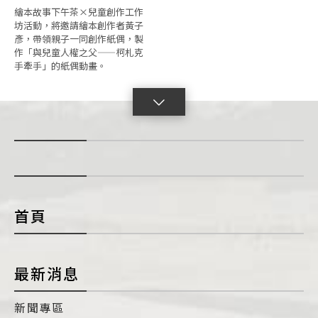
繪本故事下午茶×兒童創作工作
坊活動，將邀請繪本創作者黃子
彥，帶領親子一同創作紙偶，製
作「與兒童人權之父——柯札克
手牽手」的紙偶動畫。
點
擊
展
開
con
首頁
最新消息
新聞專區