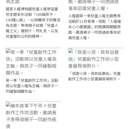
國家人權博物館兒童人權學習基
地主題系列活動「100個孩子，
人權館第一季兒童人權主題教育
100種心跳」，以傾聽孩子的聲音
活動於11月登場，搭配「人權繪
為主題，帶領親子認識「兒童人
本小小圖書館」的閱讀與闖關遊
權之父」雅努什・柯札克，以及
戲，邀請親子一同透過故事來認
兒童權利公約的精神。
識兒童人權。
「我是小孩，我有話要說」兒童
創作工作坊小型書展現場照片。
第一季「兒童創作工作坊」活動
將以兒童人權為主軸，與孩子一
同繪製相關作品。