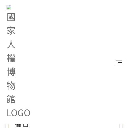
首頁
最新消息
人權館推出兒童人權主題活動 以傾聽與守護看見孩
子的世界 用行動響應國際兒童人權日
Nov 07, 2024 |
新聞專區
人權館推出兒童人權主題活
動 以傾聽與守護看見孩子的
世界 用行動響應國際兒童人
權日