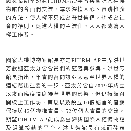
思次長期望透過
FIHRM-AP
年會與國際人權博
物館的會員們交流，尋求深植人心、實踐推廣
的方法，使人權不只成為普世價值，也成為社
會的準則，促進人權的主流化，人人都成為人
權工作者。
國家人權博物館館長亦是
FIHRM-AP
主席洪世
芳歡迎亞太分會會員們的蒞臨與參與。洪世芳
館長指出，年會的召開讓亞太甚至世界人權的
連結踏出重要的一步。亞太分會自
2019
年成立
以來面臨疫情席捲全世界的影響，但仍持續召
開線上工作坊、策展以及設立
10
個語言的官網
保持與
42
個機構會員、
52
位個人會員的交流，
期望
FIHRM-AP
能成為臺灣與國際人權博物館
及組織接軌的平台。洪世芳館長有感而發表