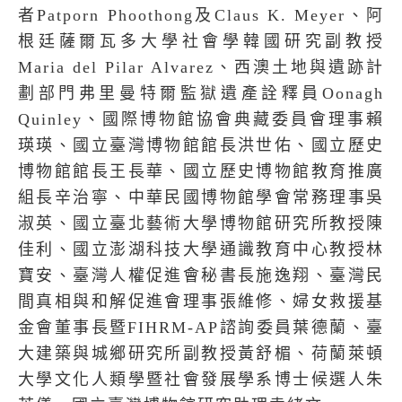
者
Patporn Phoothong
及
Claus K. Meyer
、阿
根廷薩爾瓦多大學社會學韓國研究副教授
Maria del Pilar Alvarez
、西澳土地與遺跡計
劃部門弗里曼特爾監獄遺產詮釋員
Oonagh
Quinley
、國際博物館協會典藏委員會理事賴
瑛瑛、國立臺灣博物館館長洪世佑、國立歷史
博物館館長王長華、國立歷史博物館教育推廣
組長辛治寧、中華民國博物館學會常務理事吳
淑英、國立臺北藝術大學博物館研究所教授陳
佳利、國立澎湖科技大學通識教育中心教授林
寶安、臺灣人權促進會秘書長施逸翔、臺灣民
間真相與和解促進會理事張維修、婦女救援基
金會董事長暨
FIHRM-AP
諮詢委員葉德蘭、臺
大建築與城鄉研究所副教授黃舒楣、荷蘭萊頓
大學文化人類學暨社會發展學系博士候選人朱