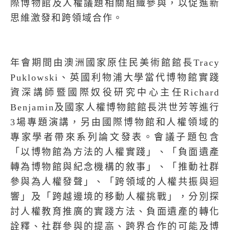
際博物館及人權議題相關組織參與，以促進新
思維激發和跨領域合作。
年會期間由澳洲國家原住民美術館館長
Tracy
Puklowski
、英國利物浦大學當代博物館實踐
資深講師暨國際奴役研究中心主任
Richard
Benjamin
及國家人權博物館館長洪世芳等進行
3
場專題演講，另由國際博物館和人權領域的
專家學者帶來系列論文發表。會議子題包含
「以博物館為方法的人權實踐」、「負面遺產
轉為博物館與紀念機構的敘事」、「推動社群
參與為人權發聲」、「跨領域的人權共振與迴
響」及「跨越邊境的移動人權挑戰」，分別探
討人權教育推廣的實踐方法、負面遺產的轉化
詮釋、社群參與的提高、跨界合作的可能及博