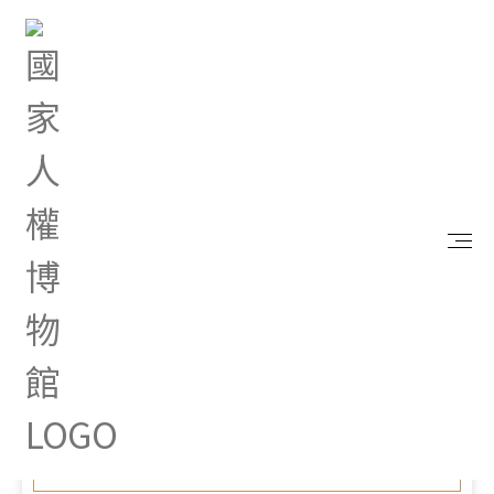
首頁
最新消息
「國際人權博物館聯盟-亞太分會」2023年會 人權倡
導者齊聚臺灣 開啟國際對話
Nov 06, 2023 |
新聞專區
「國際人權博物館聯盟-亞太
分會」2023年會 人權倡導者
齊聚臺灣 開啟國際對話