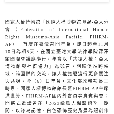
國家人權博物館「國際人權博物館聯盟
-
亞太分
會（
Federation of International Human
Rights Museums-Asia Pacific, FIHRM-
AP
）」首度在臺灣召開年會，即日起至
11
月
10
日為期
5
天，在國立臺灣大學法律學院霖澤
館國際會議廳舉行，年會以「共振人權：亞太
博物館與社群協力」為號召，期盼促進跨領
域、跨國際的交流，讓人權議題獲得更多關注
與共鳴。今（
6
）日年會，文化部政務次長王
時思、國家人權博物館館長暨
FIHRM-AP
主席
洪世芳、
FIHRM-AP
國內外會員等貴賓與會；
開幕式邀請曾在「
2023
綠島人權藝術季」期
間，以綠島記憶、白色恐怖歷史背景為題創作