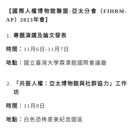
【國際人權博物館聯盟
-
亞太分會（
FIHRM-
AP
）
2023
年會】
專題演講及論文發表
時間：
11
月
6
日
-11
月
7
日
地點：
國立臺灣大學霖澤館國際會議廳
「共振人權：亞太博物館與社群協力」工作
坊
時間：
11
月
8
日
地點：
白色恐怖景美紀念園區