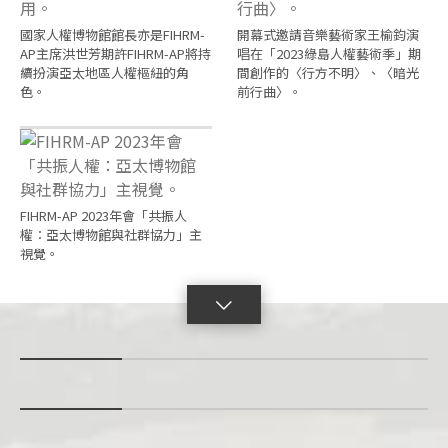
國家人權博物館館長亦是FIHRM-
開幕式邀請音樂藝術家王榆鈞演
AP主席洪世芳期許FIHRM-AP將持
唱在「2023綠島人權藝術季」期
續扮演亞太地區人權樞紐的角
間創作的〈行方不明〉、〈暗光
色。
前行曲〉。
FIHRM-AP 2023年會「共振人
權：亞太博物館與社群協力」主
視覺。
點
擊
展
開
con