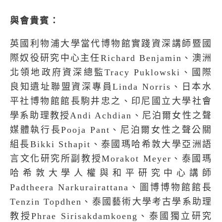
與會貴賓：
英國利物浦大學當代博物館實踐資深講師暨國
際奴役研究中心主任
Richard Benjamin
、澳洲
北領地政府資深總監
Tracy Puklowski
、國際
良知遺址聯盟資深專員
Linda Norris
、日本水
平社博物館館長駒井忠之、印尼國立大學社會
學系助理教授
Andi Achdian
、尼泊爾女性之聲
媒體執行長
Pooja Pant
、尼泊爾女性之聲公關
組長
Bikki Sthapit
、泰國瑪哈希敦大學亞洲語
言文化研究所副教授
Morakot Meyer
、泰國瑪
哈希敦大學人權與和平研究中心講師
Padtheera Narkurairattana
、圖博博物館館長
Tenzin Topdhen
、泰國藝術大學考古學系助理
教授
Phrae Sirisakdamkoeng
、泰國獨立研究