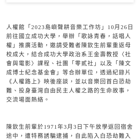
人權館「2023島嶼聲耕音樂工作坊」10月26日
前往國立成功大學，舉辦「歌詠青春，話唱人
權」推廣活動，邀請受難者陳欽生前輩重返母
校成大，結合成功大學政治系王金壽教授〈社
會與電影〉課程、社團「零貳社」以及「陳文
成博士紀念基金會」等合辦單位，透過紀錄片
《人權路上》映後座談，並以音樂回首白恐劫
難、投身臺灣自由民主人權之路的生命故事，
交流場面熱絡。
陳欽生前輩於
1971
年
3
月
3
日下午放學返回宿舍
途中，遭特務誘騙逮捕，自此陷入白恐劫難入