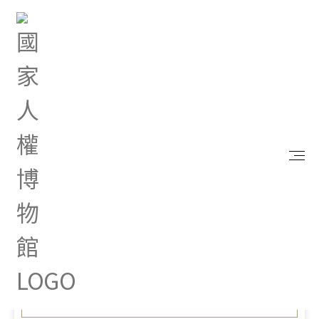
首頁
最新消息
2023島嶼聲耕音樂真人圖書活動起跑 陳欽生前輩重
返成大校園話唱人權生命故事
Oct 26, 2023 |
新聞專區
2023島嶼聲耕音樂真人圖書
活動起跑 陳欽生前輩重返成
大校園話唱人權生命故事