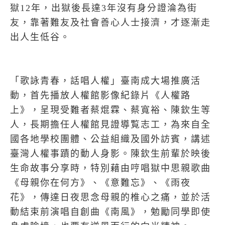
獄
12
年，出獄後長達
3
年沒有身分證淪為街
友，靠著難友及社會善心人士接濟，才逐漸走
出人生低谷。
「歌詠青春，話唱人權」臺南成大場推廣活
動，首先播放人權館影像紀錄片《人權路
上》，呈現受難者蔡焜霖、蔡寬裕、陳欽生等
人，長期擔任人權館見證導覧志工，為來自全
國各地學校團體、公益組織及國外訪賓，講述
臺灣人權事蹟的動人身影。陳欽生前輩於映後
生命故事分享時，特別藉由哼唱獄中思親歌曲
《母親你在何方》、《意難忘》、《雨夜
花》，傳達日夜思念母親的椎心之痛，並於活
動結束前演唱自創曲《南風》，勉勵同學即使