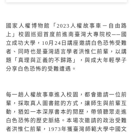
國家人權博物館「
2023
人權故事車－自由路
上」校園巡迴首度前進南臺灣大專院校──國
立成功大學，
10
月
24
日講座邀請白色恐怖受難
者、同時也是臺灣語言學者洪惟仁前輩，以講
題「真理與正義的不歸路」，與成大年輕學子
分享白色恐怖的受難遭遇。
每一趟人權故事車進入校園，都會邀請一位前
輩，採取真人圖書館的方式，讓師生與前輩互
動，猶如一本深厚書本的閱歷，帶領聽眾走進
白色恐怖的歷史脈絡。本場次邀請的政治受難
者洪惟仁前輩，
1973
年獲臺灣師範大學中國文