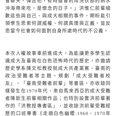
會聊天、彈吉他，有時還會利用洗衣部的熱水
沖海帶來吃，是懷念的日子。」洪惟仁前輩細
數這些與自己、與成大相關的事件，期盼能引
領學生思索何謂威權、何謂真理與正義，並反
思當今社會如何面對自身所處時代的不公義。
本次人權故事車前進成大，為能讓更多學生認
識成大及臺南在白色恐怖時代的歷史，亦邀請
歷史學系陳文松教授就成大共產黨案、臺南的
政治受難者等主題，規劃「成大受難者校
友」、「臺南受難者前輩」等書區，亦收錄同
樣發生在
1970
年代、來自馬來西亞的成大受難
者陳欽生前輩相關作品；也特別設置洪前輩著
作的「洪教授專書區」，並收錄洪前輩受難經
歷的口述專書《走過白色幽曖
:1960
、
1970
年