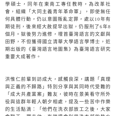
學碩士，同年在東南工專任教時，為改革社
會，組織「大同主義青年革命軍」，即使無任
何具體行動，仍以意圖叛亂定罪，處以
10
年有
期徒刑，後來經大赦提早出獄，仍服刑了
6
年
8
個月。獄後努力進修，埋首臺灣語言的文獻與
田野，不但獲得國立清華大學語言學博士，近
期出版的《臺灣語言地圖集》為臺灣語言研究
重要大成著作。
洪惟仁前輩到訪成大，感觸良深，講題「真理
與正義的不歸路」特別分享與其同時代受難的
「成大共產黨案」難友，彼時在景美看守所外
役與這群年輕人朝夕相處，提及一些苦中作樂
的生活點滴：「他們在洗衣部放工之後，大家