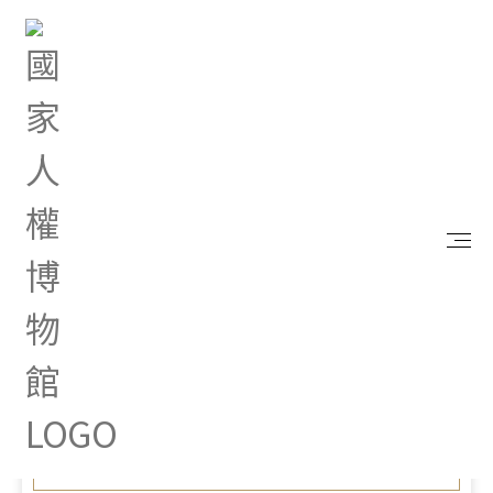
首頁
最新消息
2023人權故事車－自由路上 前進國立成功大學
暢談臺南白色恐怖故事
Oct 24, 2023 |
新聞專區
2023人權故事車－自由路
上 前進國立成功大學 暢
談臺南白色恐怖故事