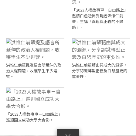
「2023人權故事車－自由路上」
邀請白色恐怖受難者洪惟仁前
輩，主講「真理與正義的不歸
路」。
洪惟仁前輩提及語言所延伸的政
洪惟仁前輩藉由與成大的淵源，
治人權問題，收穫學生不少迴
分享認識轉型正義及白恐歷史的
響。
重要性。
「2023人權故事車－自由路上」
巡迴國立成功大學大合影。
點