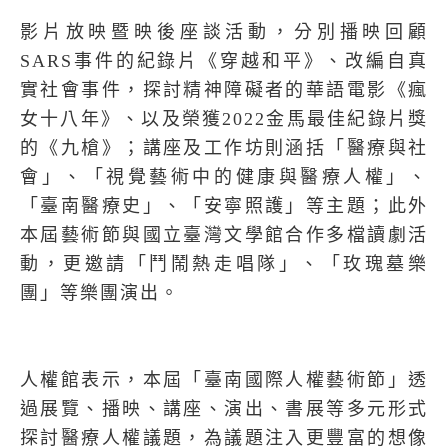
影片放映暨映後座談活動，分別播映回顧
SARS
事件的紀錄片《穿越和平》、改編自真
實社會事件，探討精神障礙者的華語電影《瘋
女十八年》、以及榮獲
2022
金馬最佳紀錄片獎
的《九槍》；講座及工作坊則涵括「醫療與社
會」、「視覺藝術中的健康與醫療人權」、
「臺南醫療史」、「安寧照護」等主題；此外
本屆藝術節與國立臺灣文學館合作多檔讀劇活
動，更邀請「鬥鬧熱走唱隊」、「玫瑰墓樂
團」等樂團演出。
人權館表示，本屆「臺南國際人權藝術節」
透
過展覽、播映、講座、演出、書展等多元形式
探討醫療人權議題，為議題注入更豐富的想像