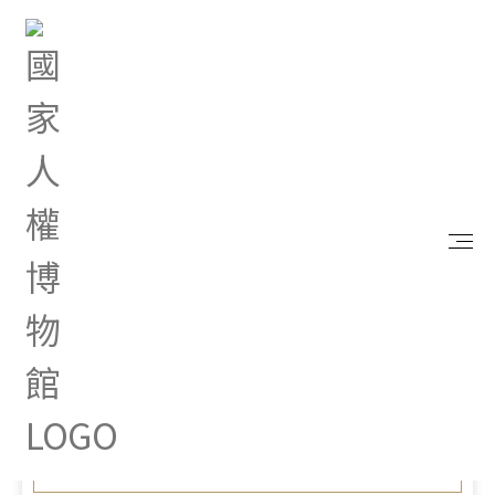
首頁
最新消息
「Well-being」聚焦健康與醫療人權 2023臺南國際
人權藝術節9月起盛大登場
Sep 27, 2023 |
新聞專區
「Well-being」聚焦健康
與醫療人權 2023臺南國際人
權藝術節9月起盛大登場