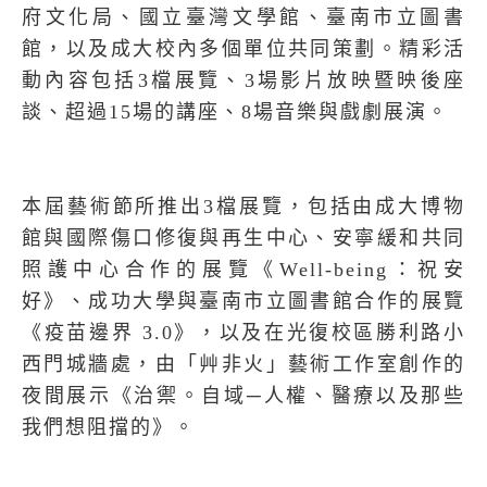
府文化局、國立臺灣文學館、臺南市立圖書
館，以及成大校內多個單位共同策劃。精彩活
動內容包括
3
檔展覽、
3
場影片放映暨映後座
談、超過
15
場的講座、
8
場音樂與戲劇展演。
本屆藝術節所推出
3
檔展覽，包括由成大博物
館與國際傷口修復與再生中心、安寧緩和共同
照護中心合作的展覽《
Well-being
：祝安
好》、成功大學與臺南市立圖書館合作的展覽
《疫苗邊界
3.0
》，以及在光復校區勝利路小
西門城牆處，由「艸非火」藝術工作室創作的
夜間展示《治禦。自域─人權、醫療以及那些
我們想阻擋的》。