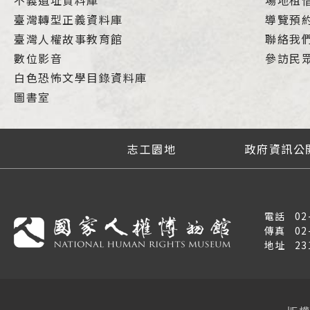
不義遺址資料庫
場地租
臺灣轉型正義資料庫
導覽預
臺灣人權故事教育館
聯絡我
數位影音
參訪民
白色恐怖文學目錄資料庫
圖書室
志工園地
政府資訊公
電話
02
傳真
02
地址
2