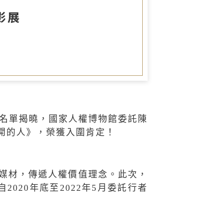
圖書室
影展
名單揭曉，國家人權博物館委託陳
開的人》，榮獲入圍肯定！
媒材，傳遞人權價值理念。此次，
自
2020
年底至
2022
年
5
月委託行者