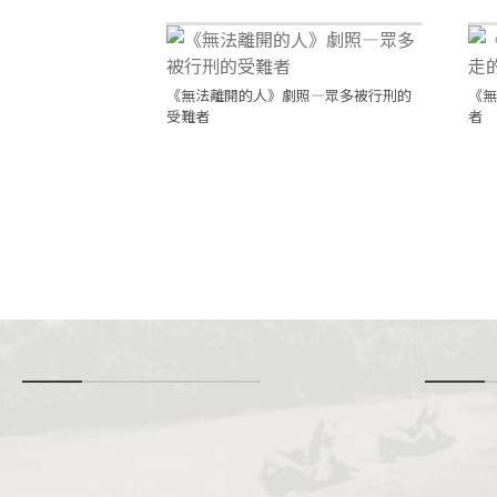
《無法離開的人》劇照—眾多被行刑的
《無
受難者
者
-
i