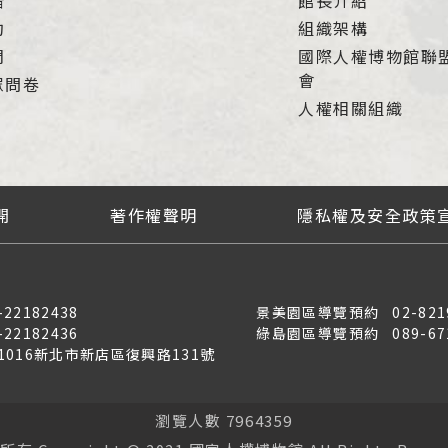
借
館長介紹
約
組織架構
們
國際人權博物館聯
會
眾問卷
人權相關組織
開
著作權聲明
隱私權及安全政策
-22182438
景美園區導覽預約
02-821
-22182436
綠島園區導覽預約
089-67
31016新北市新店區復興路131號
瀏覽人數 7964359