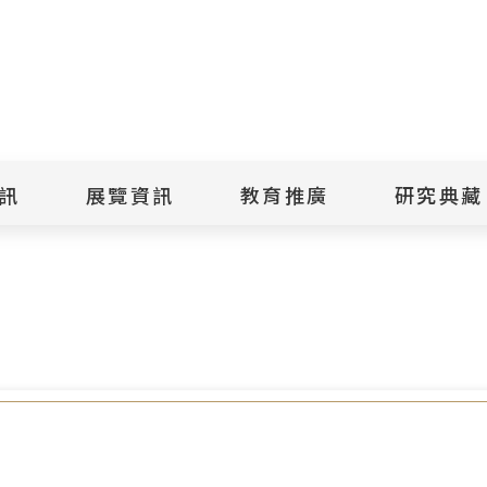
點
擊
送
出
訊
展覽資訊
教育推廣
研究典藏
搜
開的人》入圍威尼斯國際影展
尋
景美紀念
當期展覽
當期活動
典藏文物查
歷年展覽
歷年活動
典藏檔案查
綠島紀念
線上展覽
臺灣國際人權電影
藏品授權
節
文物捐贈
室
人權藝術生活節
出版品
綠島人權藝術季
出版品購買
人權學習專區
研究報告書
人權教育繪本成果