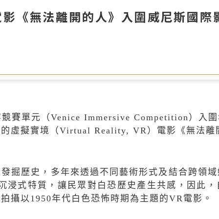
電影《無法離開的人》入圍威尼斯國際
容競賽單元（
Venice Immersive Competition
）入圍
題的虛擬實境（
Virtual Reality, VR
）電影《無法離
眾發掘歷史，多年來透過不同藝術形式及結合跨領域
沉浸式特質，讓民眾對白恐歷史產生共感，因此，
，拍攝以
1950
年代白色恐怖時期為主題的
VR
電影。