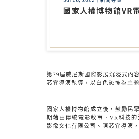
Jul 28, 2022 |
新聞專區
國家人權博物館VR
第
79
屆威尼斯國際影展沉浸式內
芯宜導演執導，以白色恐怖為主
國家人權博物館成立後，鼓勵民
期藉由傳統電影敘事、
VR
科技的
影像文化有限公司、陳芯宜導演