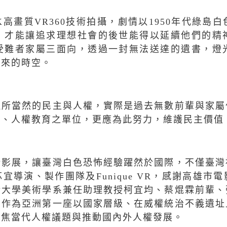
K
高畫質
VR360
技術拍攝，劇情以
1950
年代綠島白
，才能讓追求理想社會的後世能得以延續他們的精
受難者家屬三面向，透過一封無法送達的遺書，燈
未來的時空。
理所當然的民主與人權，實際是過去無數前輩與家屬
義、人權教育之單位，更應為此努力，維護民主價值
斯影展，讓臺灣白色恐怖經驗躍然於國際，不僅臺灣
芯宜導演、製作團隊及
Funique VR
，感謝高雄市電
術大學美術學系兼任助理教授柯宜均、蔡焜霖前輩、
。作為亞洲第一座以國家層級、在威權統治不義遺址
聚焦當代人權議題與推動國內外人權發展。