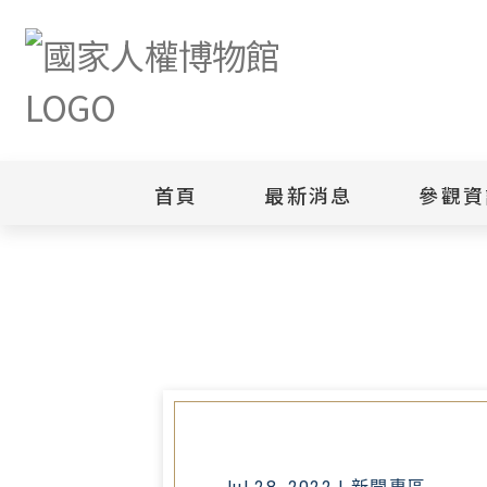
首頁
最新消息
參觀資
首頁
最新消息
國家人權博物館VR電影《無法離
新聞專區
白色恐怖
園區
綜合公告
白色恐怖
當月活動訊息
園區
其他
安康接待