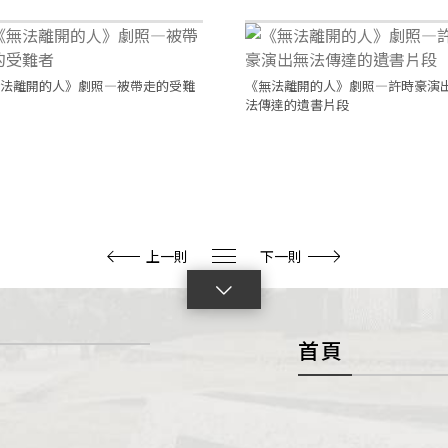
法離開的人》劇照—被帶走的受難
《無法離開的人》劇照—許時豪演
法傳達的遺書片段
上一則
下一則
點
擊
首頁
展
開
con