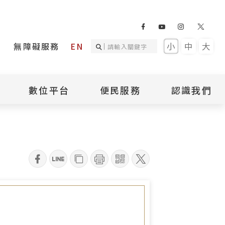
無障礙服務
EN
小
中
大
數位平台
便民服務
認識我們
詢
國家人權記憶庫
補助專區
本館簡介
詢
不義遺址資料庫
場地租借
館長介紹
臺灣轉型正義資料
導覽預約
組織架構
庫
qrcode
聯絡我們
國際人權博物館
臺灣人權故事教育
盟亞太分會
參訪民眾問卷
館
人權相關組織
資訊
數位影音
白色恐怖文學目錄
資料庫