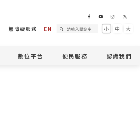
無障礙服務
EN
小
中
大
數位平台
便民服務
認識我們
詢
國家人權記憶庫
補助專區
本館簡介
詢
不義遺址資料庫
場地租借
館長介紹
臺灣轉型正義資料
導覽預約
組織架構
庫
聯絡我們
國際人權博物館
臺灣人權故事教育
盟亞太分會
參訪民眾問卷
館
人權相關組織
資訊
數位影音
白色恐怖文學目錄
資料庫