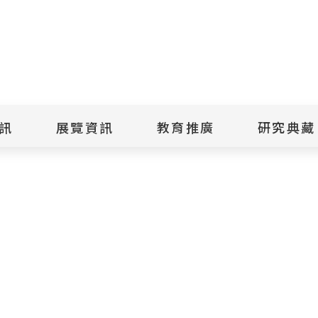
點
擊
送
出
訊
展覽資訊
教育推廣
研究典藏
搜
尋
景美紀念
當期展覽
當期活動
典藏文物查
歷年展覽
歷年活動
典藏檔案查
綠島紀念
線上展覽
臺灣國際人權電影
藏品授權
節
文物捐贈
室
人權藝術生活節
出版品
綠島人權藝術季
出版品購買
人權學習專區
研究報告書
人權教育繪本成果