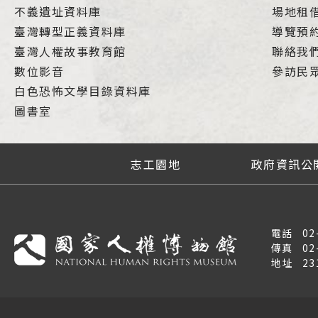
不義遺址資料庫
場地租
臺灣轉型正義資料庫
導覽預
臺灣人權故事教育館
聯絡我
數位影音
參訪民
白色恐怖文學目錄資料庫
圖書室
志工園地
政府資訊公
電話
02
傳真
02
地址
2