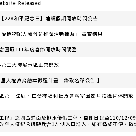
ebsite Released
【228和平紀念日】連續假期開放時間公告
家人權博物館人權教育推廣活動補助」 審查結果
念園區111年度春節開放時間調整
-第三大隊展示區正常開放
三屆人權教育繪本徵選計畫｜錄取名單公告 】
)景美園區第一法庭、仁愛樓福利社及會客室因影片拍攝暫停開
程」之園區鋪面及排水優化工程，自即日起至110/12/09
改至人權紀念碑轉兵舍1左側入口進入，如有造成不便，敬