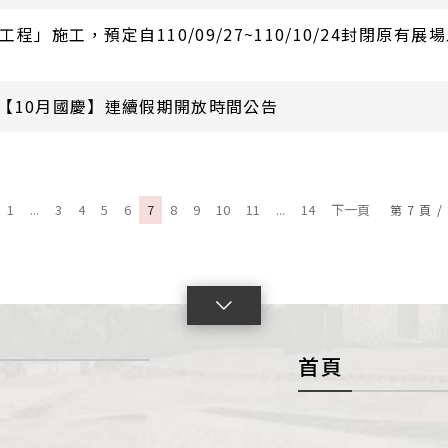
」施工，預定自110/09/27~110/10/24封閉原有展
【10月國慶】連續假期開放時間公告
1
...
3
4
5
6
7
8
9
10
11
...
14
下一頁
第
7
頁
/
點
擊
首頁
展
開
con