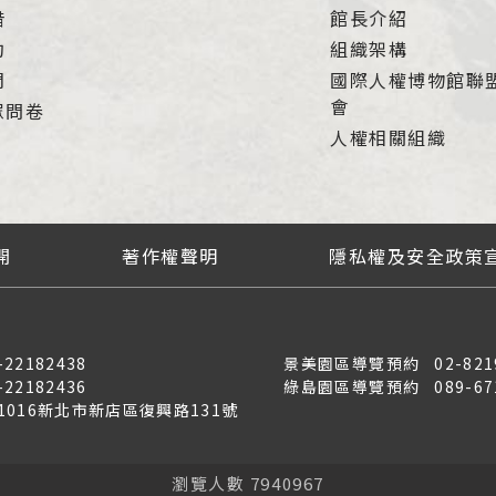
借
館長介紹
約
組織架構
們
國際人權博物館聯
會
眾問卷
人權相關組織
開
著作權聲明
隱私權及安全政策
-22182438
景美園區導覽預約
02-821
-22182436
綠島園區導覽預約
089-67
31016新北市新店區復興路131號
瀏覽人數 7940967