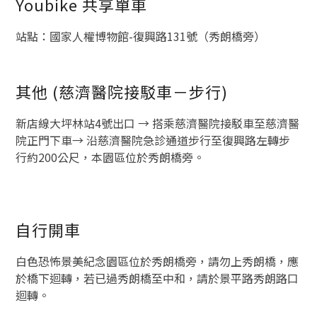
Youbike 共享單車
站點：國家人權博物館-復興路131號（秀朗橋旁）
其他 (慈濟醫院接駁車－步行)
新店線大坪林站4號出口 → 搭乘慈濟醫院接駁車至慈濟醫
院正門下車→ 沿慈濟醫院急診通道步行至復興路左轉步
行約200公尺，本園區位於秀朗橋旁。
自行開車
白色恐怖景美紀念園區位於秀朗橋旁，請勿上秀朗橋，應
於橋下迴轉，若已過秀朗橋至中和，請於景平路秀朗路口
迴轉。