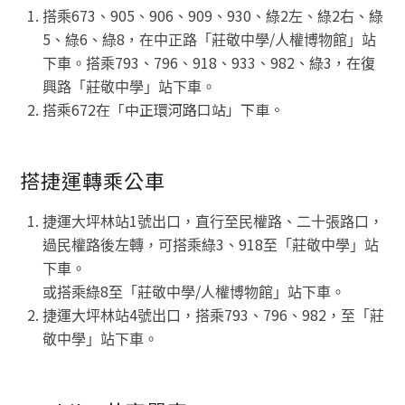
673
905
906
909
930
2
2
搭乘
、
、
、
、
、綠
左、綠
右、綠
5
6
8，在
/
、綠
、綠
中正路「莊敬中學
人權博物館」站
793
796
918
933
982
3，在
下車。搭乘
、
、
、
、
、綠
復
興路「莊敬中學」站下車。
搭乘672在「中正環河路口站」下車。
搭捷運轉乘公車
1
捷運大坪林站
號出口，直行至民權路、二十張路口，
3
918
過民權路後左轉，可搭乘綠
、
至「莊敬中學」站
下車。
8
/
或搭乘綠
至「莊敬中學
人權博物館」站下車。
4
793
796
982
捷運大坪林站
號出口，搭乘
、
、
，至「莊
敬中學」站下車。