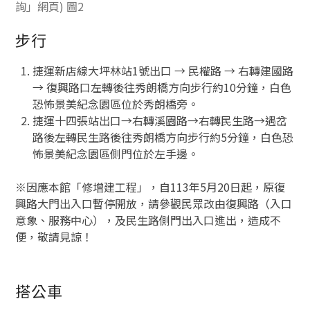
步行
捷運新店線大坪林站1號出口 → 民權路 → 右轉建國路
→ 復興路口左轉後往秀朗橋方向步行約10分鐘，白色
恐怖景美紀念園區位於秀朗橋旁。
捷運十四張站出口→右轉溪園路→右轉民生路→遇岔
路後左轉民生路後往秀朗橋方向步行約5分鐘，白色恐
怖景美紀念園區側門位於左手邊。
※因應本館「修增建工程」，自113年5月20日起，原復
興路大門出入口暫停開放，請參觀民眾改由復興路（入口
意象、服務中心），及民生路側門出入口進出，造成不
便，敬請見諒！
搭公車