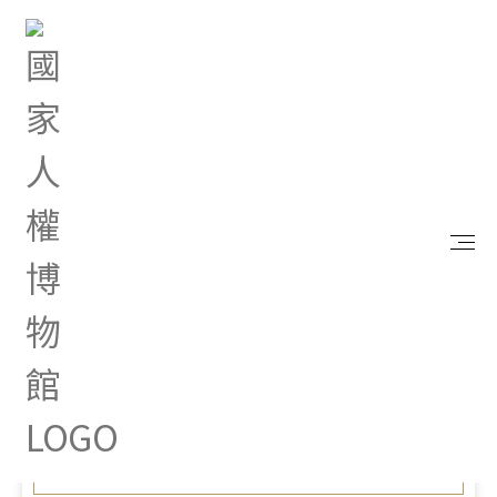
首頁
政府資訊公開
支付或接受之補助
國家人權博物館-文化部暨所屬機關(構)110年度截至
第3季止補(捐)助明細表
Oct 11, 2022 |
國家人權博物館-文化部暨所
屬機關(構)110年度截至第3
季止補(捐)助明細表