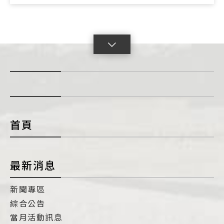
點
擊
展
開
con
首頁
最新消息
新聞專區
綜合公告
當月活動訊息