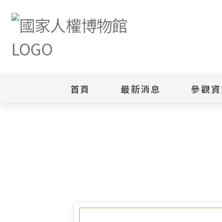
首頁
最新消息
參觀資
首頁
志工園地
照片集錦
「志工外部參訪活動」
新聞專區
白色恐怖
園區
綜合公告
白色恐怖
當月活動訊息
園區
其他
安康接待