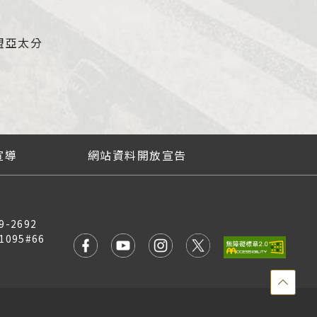
盟亞太分
宣導
網站資料開放宣告
9-2692
1095#66
點
擊