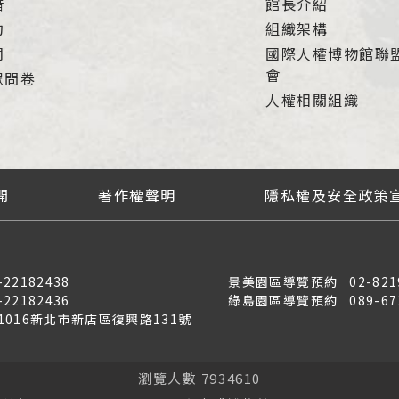
借
館長介紹
約
組織架構
們
國際人權博物館聯
會
眾問卷
人權相關組織
開
著作權聲明
隱私權及安全政策
-22182438
景美園區導覽預約
02-821
-22182436
綠島園區導覽預約
089-67
31016新北市新店區復興路131號
瀏覽人數 7934610