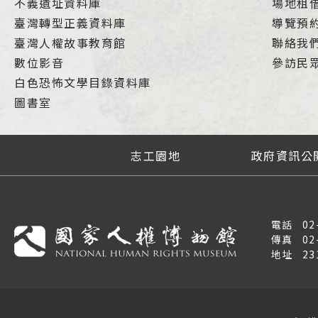
不義遺址資料庫
場地租
臺灣轉型正義資料庫
導覽預
臺灣人權故事教育館
聯絡我
數位影音
參訪民
白色恐怖文學目錄資料庫
圖書室
志工園地
政府資訊公
電話
02
傳真
02
地址
2