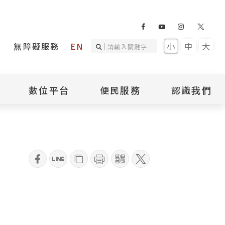
無障礙服務
EN
小
中
大
數位平台
便民服務
認識我們
園
詢
國家人權記憶庫
補助專區
本館簡介
詢
不義遺址資料庫
場地租借
館長介紹
臺灣轉型正義資料
導覽預約
組織架構
庫
qrcode
聯絡我們
國際人權博物館
臺灣人權故事教育
盟亞太分會
參訪民眾問卷
館
人權相關組織
資訊
數位影音
白色恐怖文學目錄
資料庫