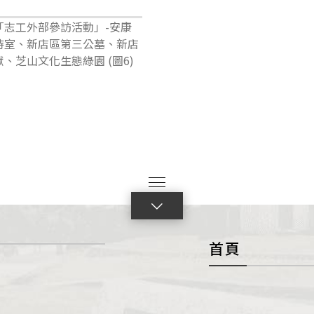
點
擊
首頁
展
開
con