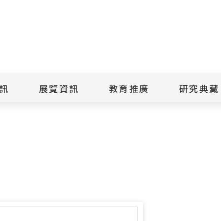
點
擊
送
出
訊
展覽資訊
教育推廣
研究典藏
搜
-安康接待室、新店區第三公墓、新店監獄、芝山文化生態綠
尋
景美紀念
當期展覽
當期活動
典藏文物查
歷年展覽
歷年活動
典藏檔案查
綠島紀念
線上展覽
臺灣國際人權電影
藏品授權
節
文物捐贈
室
人權藝術生活節
出版品
綠島人權藝術季
出版品購買
人權學習專區
研究報告書
人權教育繪本成果