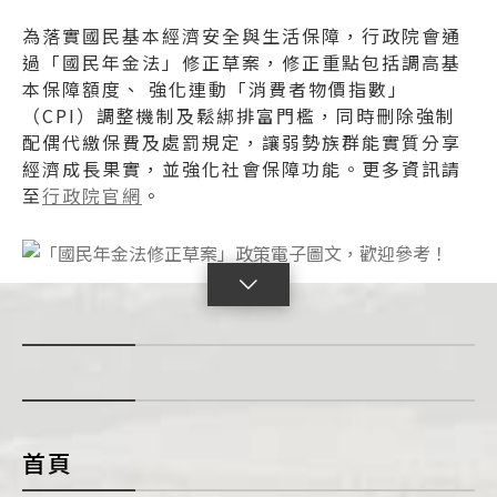
為落實國民基本經濟安全與生活保障，行政院會通
過「國民年金法」修正草案，修正重點包括調高基
本保障額度、 強化連動「消費者物價指數」
（CPI）調整機制及鬆綁排富門檻，同時刪除強制
配偶代繳保費及處罰規定，讓弱勢族群能實質分享
經濟成長果實，並強化社會保障功能。更多資訊請
至
行政院官網
。
點
擊
展
開
con
首頁