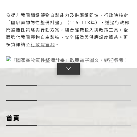
為提升我國關鍵藥物自製能力及供應鏈韌性，行政院核定
「國家藥物韌性整備計畫」（115-118年），透過行政部
門整體性策略與行動方案，結合經費投入與政策工具，全
面強化我國藥物自主製造、安全儲備與供應調度體系。更
多資訊請至
行政院官網
。
點
擊
展
開
con
首頁