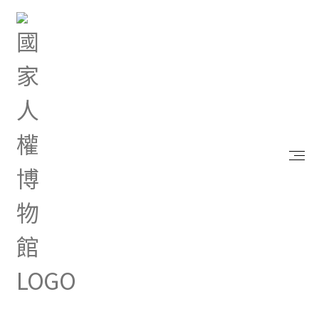
首頁
最新消息
「國家藥物韌性整備計畫」政策電子圖文，歡迎參
考！
Dec 18, 2025 |
其他
「國家藥物韌性整備計畫」
政策電子圖文，歡迎參考！