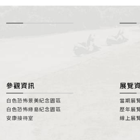
-
i
參觀資訊
展覽
白色恐怖景美紀念園區
當期展
白色恐怖綠島紀念園區
歷年展
安康接待室
線上展