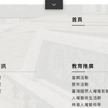
點
擊
首頁
展
開
con
資訊
教育推廣
覽
當期活動
覽
歷年活動
覽
臺灣國際人權電影
人權藝術生活節
綠島人權藝術季