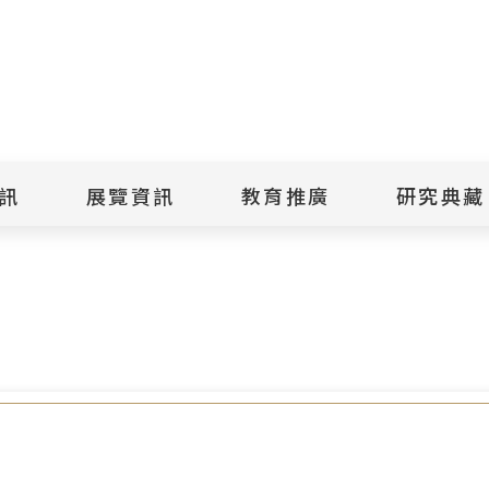
點
擊
送
出
訊
展覽資訊
教育推廣
研究典藏
搜
修正草案」 政策電子圖文說明，歡迎參考！
尋
景美紀念
當期展覽
當期活動
典藏文物查
歷年展覽
歷年活動
典藏檔案查
綠島紀念
線上展覽
臺灣國際人權電影
藏品授權
節
文物捐贈
室
人權藝術生活節
出版品
綠島人權藝術季
出版品購買
人權學習專區
研究報告書
人權教育繪本成果