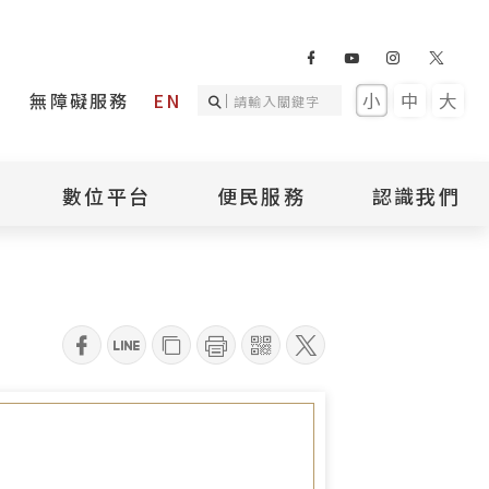
無障礙服務
EN
小
中
大
數位平台
便民服務
認識我們
詢
國家人權記憶庫
補助專區
本館簡介
詢
不義遺址資料庫
場地租借
館長介紹
臺灣轉型正義資料
導覽預約
組織架構
庫
qrcode
聯絡我們
國際人權博物館
臺灣人權故事教育
盟亞太分會
參訪民眾問卷
館
人權相關組織
資訊
數位影音
白色恐怖文學目錄
資料庫