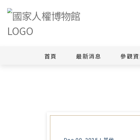
首頁
最新消息
參觀資
首頁
最新消息
「勞工保險條例第66條、第69條
新聞專區
白色恐怖
園區
綜合公告
白色恐怖
當月活動訊息
園區
其他
安康接待