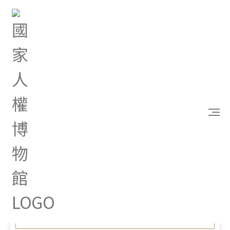
首頁
最新消息
「投資臺灣三大方案2.0」政策電子圖文說明，歡迎
參考！
Jul 16, 2025 |
其他
「投資臺灣三大方案2.0」政
策電子圖文說明，歡迎參
考！