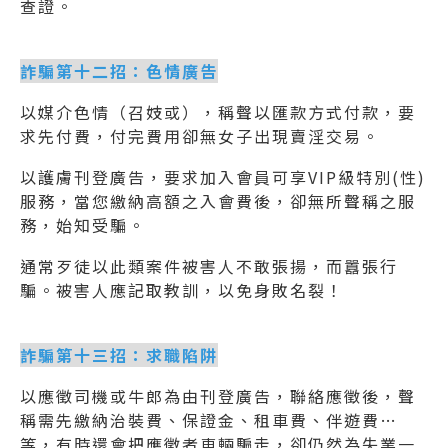
查證。
詐騙第十二招：色情廣告
以媒介色情（召妓或），稱聲以匯款方式付款，要
求先付費，付完費用卻無女子出現賣淫交易。
以護膚刊登廣告，要求加入會員可享VIP級特別(性)
服務，當您繳納高額之入會費後，卻無所聲稱之服
務，始知受騙。
通常歹徒以此類案件被害人不敢張揚，而囂張行
騙。被害人應記取教訓，以免身敗名裂！
詐騙第十三招：求職陷阱
以應徵司機或牛郎為由刊登廣告，聯絡應徵後，聲
稱需先繳納治裝費、保證金、租車費、伴遊費…
等，有時還會把應徵者車輛騙走，卻仍然為失業一