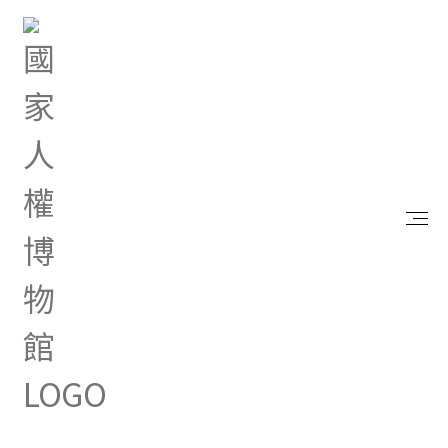
首頁
最新消息
防騙十八招
Jul 14, 2025 |
其他
防騙十八招
詐騙第一招：金融卡密碼外洩