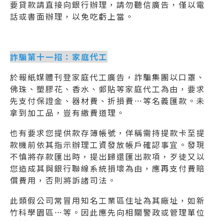
要貸款請直接向銀行辦理，請勿聽信廣告，僅以電
話或書面辦理，以免吃虧上當。
詐騙第十一招：家庭代工
於報紙媒體刊登家庭代工廣告，詐騙集團以口罩、
佛珠、塑膠花、香水、郵貼等家庭代工為由，要求
先支付保證金、器材費、折損費…等名義匯款。未
拿到加工品，豈有繳費道理。
也有要求您提供款存簿帳號，佯稱需持提款卡至提
款機前依其指示辦理工資發放帳戶確認事宜。發現
不慎將存款匯出時，提出歸還匯出款項，歹徒又以
您造成其與銀行聯線系統損壞為由，應再支付費賠
償費用，否則將訴諸司法。
此類假公司常冒用知名工業區住址為其廠址，如新
竹科學園區…等。因此應先向相關警政或管理單位