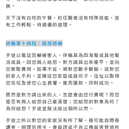
族。
天下沒有白吃的午餐，初任職者沒有特殊技能，豈
有工作輕鬆，待遇優的道理。
詐騙第十四招：結怨恐嚇
歹徒以電話恐嚇被害人，佯稱其為四海幫或其他幫
派成員。因您與人結怨，對方請其出來擺平，並向
您索取費用。如果不從，將對您斷手斷腳，或對您
的家人不利。並陳述您家庭成員份子、住址以取得
您信任及使您心生畏懼，進而匯款，詐財成功。
既然是對方請出來的人，怎麼會由您付費呢？而您
是否有與人結怨自己最清楚；您結怨的對象為何？
為何結怨？歹徒並無法說出個所以然。
歹徒之所以對您的家狀況有所了解，極可能自問卷
調查、辦理信用卡、會員證或不肖公務員等管道所