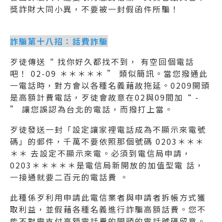
獎詐財大同小異，不要被一封假函件所騙！
詐騙第十八招：話費詐騙
歹徒傳送“ 找你好久都找不到， 有空回個電話
吧！ 02-09 ＊＊＊＊＊ ” 類似簡訊。當您撥通此
一電話時，對方會以各種名義藉故拖延。0209開頭
是高額計費電話，歹徒會故意在02與09間加“ -
” 讓您誤認為台北的電話，而撥打上當。
歹徒發送一封「設定讓家裡電話成為不顯示來電號
碼」的郵件，千萬不要依照那個號碼 0203＊＊＊
＊＊ 去設定不顯示來電。必須到電信局申請，
0203＊＊＊＊＊是電信局新開放的加值型電 話，
一接通就要二百元的電話費 。
此種係歹利用申請此電信業者與申請者拆帳方式獲
取利益，並假藉各種名義進行詐騙高額話費。您不
能不對需支付高額電話費的開頭的電話號碼留意。