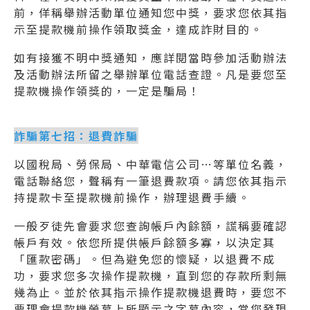
前，佯稱舉辦活動單位通知您中獎，要求您依其指
示至提款機前操作領取獎金，達成詐財目的。
如有接獲不明中獎通知，應詳閱當時參加活動辦法
及活動辦法所留之舉辦單位電話查證。凡是要您至
提款機操作領獎的，一定是騙局！
詐騙第七招：退費詐騙
以國稅局、勞保局、中華電信公司…等單位名義，
電話聯絡您，聲稱有一筆退費款項。請您依其指示
持提款卡至提款機前操作，辦理退費手續。
一般歹徒先會要求您查詢帳戶內餘額，謊稱要確認
帳戶有效。依您所提供帳戶餘額多寡，以決定其
「匯款密碼」。但為避免您的懷疑，以退費不成
功，要求您多次操作提款機，直到您的存款所剩無
幾為止。並於依其指示操作提款機退費時，要您不
要理會提款機螢幕上所顯示之字幕內容，當您發現