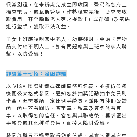
假識別證，在未辨識完成立即收回。聲稱為您府上
檢查電表、或瓦斯管線，作勢檢查完後，要求需收
取費用，甚至騙取老人家之提款卡( 或存簿 )及密碼
進行盜領，獲取不法利益。
子女上班應囑咐家中老人，勿將錢財、金融卡等物
品交付給不明人士。如有問題應與上班中的家人聯
繫，以防受騙！
詐騙第十七招：發函詐騙
以 VISA 國際組織或律師事務所名義，並模仿公務
機關公文格式發函。通知您於抽獎活動抽中免費刷
卡金，但需繳納一定比例手續費。並附有律師公證
函，函中蓋有關防、簽字章、私章及簽名煞有其
事，以取得您的信任。當您與其聯絡後，要求匯出
手續費或其他種種費用，而掉入陷阱受騙。
發函詐騙只不過要取得您的信賴，其實它跟其它中