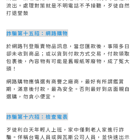
流出。處理對策就是不明電話不予接聽，歹徒自然
打退堂鼓
詐騙第十五招：網路購物
於網路刊登販賣物品訊息，當您匯款後，事隔多日
卻未收到商品；或以貨到付款方式交易，付款領取
包裹後，內容物有可能是舊報紙等廢物，成了冤大
頭！
網路購物應慎選有商譽之廠商，最好有所謂鑑賞
期，滿意後付款，最為安全。否則最好到店面親自
選購，勿貪小便宜。
詐騙第十六招：檢查電表
歹徒利白天年輕人上班，家中僅剩老人家進行詐
騙。佯稱台電人員或與瓦斯公司人員，並快速出示