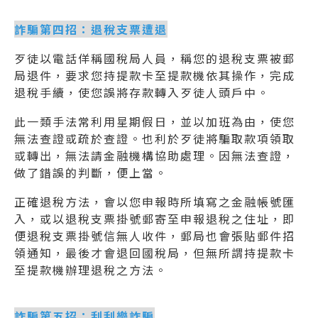
詐騙第四招：退稅支票遭退
歹徒以電話佯稱國稅局人員，稱您的退稅支票被郵
局退件，要求您持提款卡至提款機依其操作，完成
退稅手續，使您誤將存款轉入歹徒人頭戶中。
此一類手法常利用星期假日，並以加班為由，使您
無法查證或疏於查證。也利於歹徒將騙取款項領取
或轉出，無法請金融機構協助處理。因無法查證，
做了錯誤的判斷，便上當。
正確退稅方法，會以您申報時所填寫之金融帳號匯
入，或以退稅支票掛號郵寄至申報退稅之住址，即
便退稅支票掛號信無人收件，郵局也會張貼郵件招
領通知，最後才會退回國稅局，但無所謂持提款卡
至提款機辦理退稅之方法。
詐騙第五招：刮刮樂詐騙