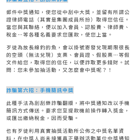
郵件中獎通知，使您從中刮中大獎，並留有所謂公
證律師電話（其實是集團成員所扮）取得您信任。
當您與其聯絡，便以加入會員、認股費、律師費、
稅金…等各種名義要求您匯款，使您上當。
歹徒為放長線釣的魚，會以掛號寄發兌現期限很長
的空頭（無法兌現）支票、會員證、假股票…等假
文件給您，取得您的信任，以便詐取更多錢財。試
問：您未參加抽活動，又怎麼會中獎呢？！
詐騙第六招：手機簡訊中獎
此種手法為刮刮樂詐騙翻版，將中獎通知改以手機
簡訊方式傳送。要求您至提款機前操作轉入獎金，
或匯出繳納稅金，因而受騙。
也有歹徒利用真實抽獎活動所公佈之中獎名單資
料，在中獎人尚未接獲真正舉辦活動單位中獎通知