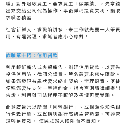
職」對外吸收員工。要求員工「做業績」，先拿錢
出來交給公司代為操作，事後佯稱投資失利，騙取
求職者積蓄。
社會新鮮人，求職陷阱多。未工作就先要一大筆費
用，有違常理，求職者應小心應對！
詐騙第十招：信用貸款
利用報紙廣告或夾報廣告，辦理信用貸款，以要先
投保信用險、律師公證費…等名義要求您先匯款。
如果您發現有異狀要求終止契約，辦理退費，歹徒
便稱您要先支付一筆違約金，揚言否則請律師提出
告訴，利用對司法程序不瞭解及畏懼再度受騙。
此類廣告常以所謂「國營銀行」、或相類似知名銀
行名義行騙、或聲稱與銀行高級主管熟識，可透管
道輕易貸款， 使民眾誤入陷阱而不自知。