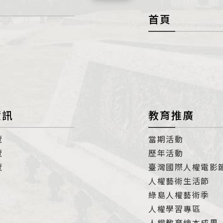
首頁
展
開
con
資訊
教育推廣
覽
當期活動
覽
歷年活動
覽
臺灣國際人權電影
人權藝術生活節
綠島人權藝術季
人權學習專區
人權教育繪本成果