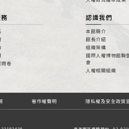
服務
認識我們
區
本館簡介
借
館長介紹
約
組織架構
們
國際人權博物館聯
會
眾問卷
人權相關組織
開
著作權聲明
隱私權及安全政策
-22182438
景美園區導覽預約
02-821