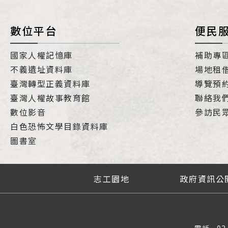
數位平台
便民
國家人權記憶庫
補助專
不義遺址資料庫
場地租
臺灣轉型正義資料庫
導覽預
臺灣人權故事教育館
聯絡我
數位影音
參訪民
白色恐怖文學目錄資料庫
圖書室
志工園地
政府資訊公
電話
02