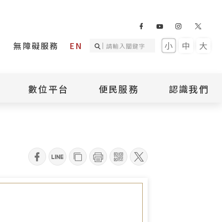
無障礙服務
EN
小
中
大
數位平台
便民服務
認識我們
詢
國家人權記憶庫
補助專區
本館簡介
詢
不義遺址資料庫
場地租借
館長介紹
臺灣轉型正義資料
導覽預約
組織架構
庫
qrcode
聯絡我們
國際人權博物館
臺灣人權故事教育
盟亞太分會
參訪民眾問卷
館
人權相關組織
資訊
數位影音
白色恐怖文學目錄
資料庫