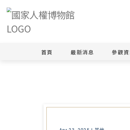
首頁
最新消息
參觀資
首頁
最新消息
114年度「二二八事件教材著作及
新聞專區
白色恐怖
園區
綜合公告
白色恐怖
當月活動訊息
園區
其他
安康接待