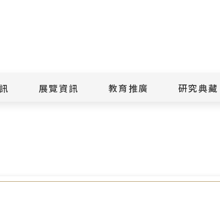
點
擊
送
出
訊
展覽資訊
教育推廣
研究典藏
搜
調查考證補助辦法」，歡迎參考
尋
景美紀念
當期展覽
當期活動
典藏文物查
歷年展覽
歷年活動
典藏檔案查
綠島紀念
線上展覽
臺灣國際人權電影
藏品授權
節
文物捐贈
室
人權藝術生活節
出版品
綠島人權藝術季
出版品購買
人權學習專區
研究報告書
人權教育繪本成果