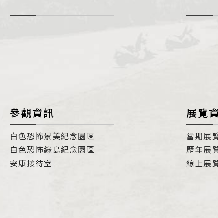
-
i
參觀資訊
展覽
白色恐怖景美紀念園區
當期展
白色恐怖綠島紀念園區
歷年展
安康接待室
線上展