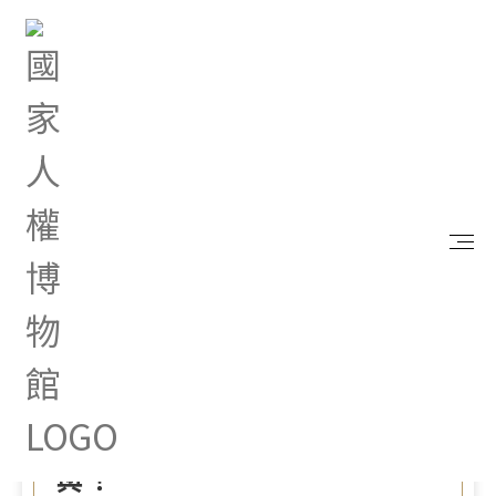
首頁
最新消息
「114年國立歷史博物館藝術獎助學金：臺展三少年
藝術獎」徵件中，歡迎踴躍參與！
Apr 15, 2025 |
其他
「114年國立歷史博物館藝術
獎助學金：臺展三少年藝術
獎」徵件中，歡迎踴躍參
與！