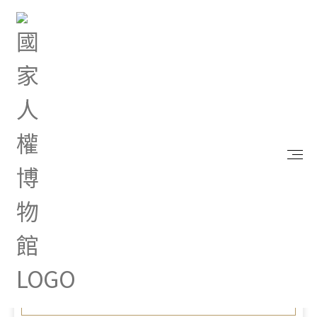
首頁
最新消息
文化部「永續的O文化創意產業淨零減碳路徑展」臺
中及高雄場次，歡迎前往觀展！
Apr 09, 2025 |
其他
文化部「永續的O文化創意產
業淨零減碳路徑展」臺中及
高雄場次，歡迎前往觀展！