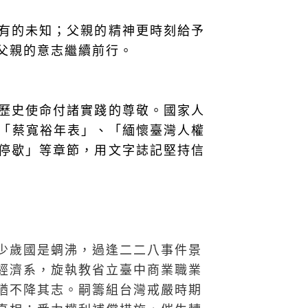
有的未知；父親的精神更時刻給予
父親的意志繼續前行。
歷史使命付諸實踐的尊敬。國家人
「蔡寬裕年表」、「緬懷臺灣人權
停歇」等章節，用文字誌記堅持信
少歲國是蜩沸，過逢二二八事件景
經濟系，旋執教省立臺中商業職業
猶不降其志。嗣籌組台灣戒嚴時期