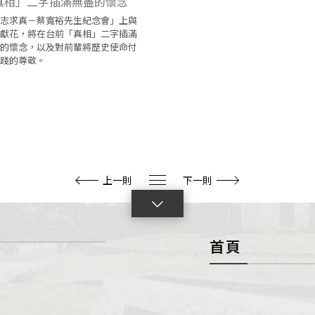
志求真－蔡寬裕先生紀念會」上與
獻花，將在台前「真相」二字插滿
的懷念，以及對前輩將歷史使命付
踐的尊敬。
上一則
下一則
點
擊
首頁
展
開
con