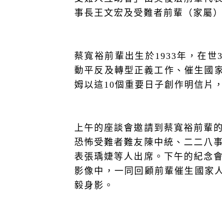
事長王文宏及受難者前輩（家屬
蔡寬裕前輩出生於
1933
年，在世
動平反及轉型正義工作、催生國
姆以這
10
個重要日子創作明信片
上午的座談會邀請到蔡寬裕前輩
恐怖受難者難友陳中統、二二八
表張瑀婕等人出席。下午的紀念
影像中，一同回顧前輩催生國家
毅身影。