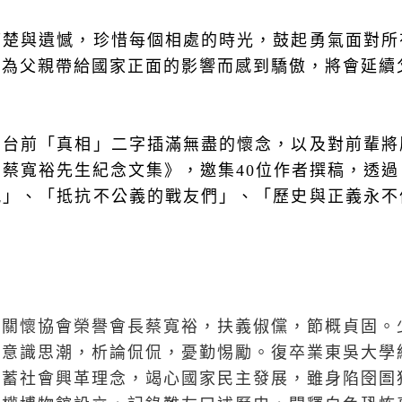
痛楚與遺憾，珍惜每個相處的時光，鼓起勇氣面對所
們為父親帶給國家正面的影響而感到驕傲，將會延續
在台前「真相」二字插滿無盡的懷念，以及對前輩將
－蔡寬裕先生紀念文集》，邀集
40
位作者撰稿，透過
親」、「抵抗不公義的戰友們」、「歷史與正義永不
者關懷協會榮譽會長蔡寬裕，扶義俶儻，節概貞固。
權意識思潮，析論侃侃，憂勤惕勵。復卒業東吳大學
蘊蓄社會興革理念，竭心國家民主發展，雖身陷囹圄