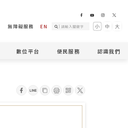
無障礙服務
EN
小
中
大
數位平台
便民服務
認識我們
詢
國家人權記憶庫
補助專區
本館簡介
詢
不義遺址資料庫
場地租借
館長介紹
臺灣轉型正義資料
導覽預約
組織架構
庫
qrcode
聯絡我們
國際人權博物館
臺灣人權故事教育
盟亞太分會
參訪民眾問卷
館
人權相關組織
資訊
數位影音
白色恐怖文學目錄
資料庫