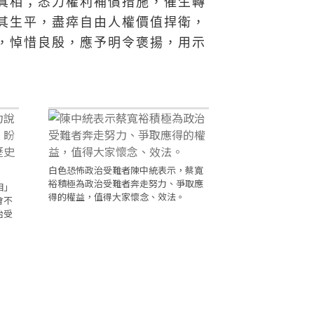
真相；悉力權利補償措施，催生轉
其生平，盡瘁自由人權價值捍衛，
，悼惜良殷，應予明令褒揚，用示
白色恐怖政治受難者陳中統表示，蔡寬
裕積極為政治受難者奔走努力、爭取應
相」
得的權益，值得大家懷念、效法。
會不
治受