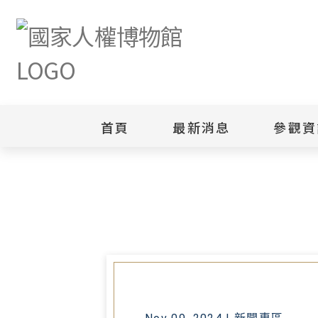
首頁
最新消息
參觀資
首頁
最新消息
矢志追求歷史真相 臺灣轉型正義重
新聞專區
白色恐怖
園區
綜合公告
白色恐怖
當月活動訊息
園區
其他
安康接待