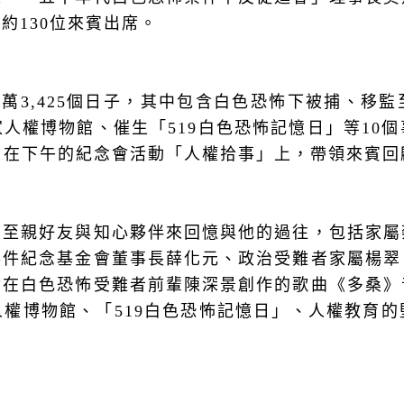
）約
130
位來賓出席。
3
萬
3,425
個日子，其中包含白色恐怖下被捕、移監
家人權博物館、催生「
519
白色恐怖記憶日」等
10
個
，在下午的紀念會活動「人權拾事」上，帶領來賓回
的至親好友與知心夥伴來回憶與他的過往，包括家屬
事件紀念基金會董事長薛化元、政治受難者家屬楊翠
會在白色恐怖受難者前輩陳深景創作的歌曲《多桑》
人權博物館、「
519
白色恐怖記憶日」、人權教育的