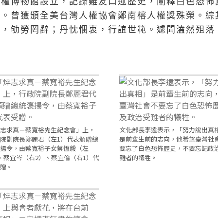
人權博物館設立，記錄難友口述歷史，闡釋白色恐怖
卓。曾獲頒全美台灣人權協會鄭南榕人權獎殊榮。綜
遷，劬勞罔辭；丹忱悃衷，行誼世範。遽聞溘然殂落
志求真－蔡寬裕先生紀念會」上，
文化部長李遠表示，「努力說出真
院副院長鄭麗君（左1）代表頒贈總
是前輩生前的志向，他希望臺灣社
揚令，由蔡寬裕子女蔡恆毅（左
要忘了白色恐怖歷史，不要忘記政
、蔡宜岑（右2）、蔡宜倫（右1）代
難者的犧牲。
贈。