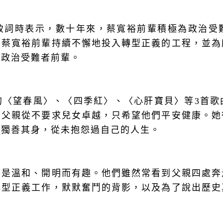
致詞時表示，數十年來，蔡寬裕前輩積極為政治受
，蔡寬裕前輩持續不懈地投入轉型正義的工程，並為
的政治受難者前輩。
的〈望春風〉、〈四季紅〉、〈心肝寶貝〉等
3
首歌
，父親從不要求兒女卓越，只希望他們平安健康。她
願獨善其身，從未抱怨過自己的人生。
終是溫和、開明而有趣。他們雖然常看到父親四處奔
轉型正義工作，默默奮鬥的背影，以及為了說出歷史