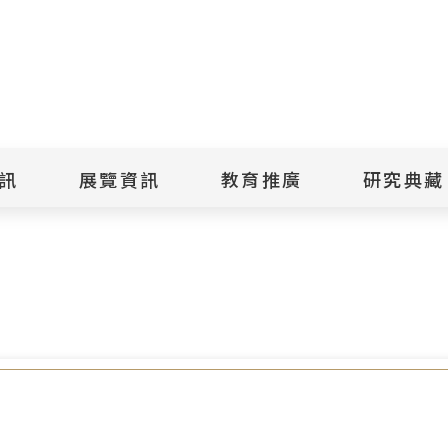
點
擊
送
出
訊
展覽資訊
教育推廣
研究典藏
搜
要推手 政治受難者蔡寬裕先生紀念會
尋
景美紀念
當期展覽
當期活動
典藏文物查
歷年展覽
歷年活動
典藏檔案查
綠島紀念
線上展覽
臺灣國際人權電影
藏品授權
節
文物捐贈
室
人權藝術生活節
出版品
綠島人權藝術季
出版品購買
人權學習專區
研究報告書
人權教育繪本成果