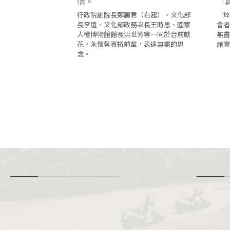
行政院副院長鄭麗君（右起）、文化部
「焠
長李遠、文化部政務次長王時思、國家
會者
人權博物館館長洪世芳等一同於台前獻
無盡
花，永懷蔡寬裕前輩，表達無盡的思
諸實
念。
-
i