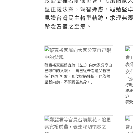
政治受難者關懷協會，協策國家
型正義法案，竭智殫慮，黽勉堅
見證台灣民主轉型軌跡，求理弗
軫念耆宿之至意。
蔡寬裕家屬蔡宜倫（左1）向大家分享自
己眼中的父親，「自己從未看過父親被
任何挫折打敗，即便遭遇挫折，也依然
「焠
堅毅向前，不願獨善其身。」
行政
統褒
2）
表受