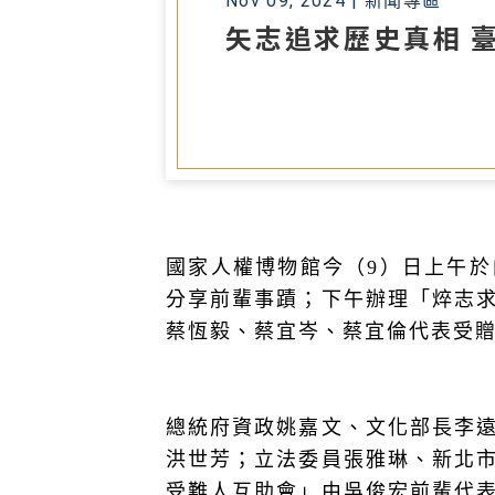
Nov 09, 2024 |
新聞專區
矢志追求歷史真相 
國家人權博物館今（
9
）日上午於
分享前輩事蹟；下午辦理「焠志
蔡恆毅、蔡宜岑、蔡宜倫代表受
總統府資政姚嘉文、文化部長李
洪世芳；立法委員張雅琳、新北
受難人互助會」由吳俊宏前輩代