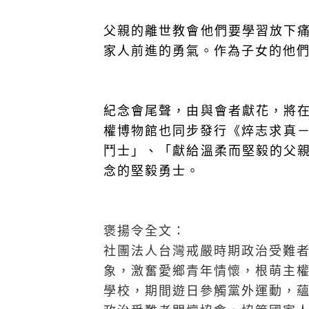
父親的離世教會他們要學習放下
家人前進的勇氣。作為子女的他
紀念會尾聲，由與會者獻花，將
權博物館也同步發行《焠志求真
鬥士」、「獻給溫柔而堅毅的父
念的堅毅勇士。
褒揚令全文：
社團法人台灣戒嚴時期政治受難
象，激奮愛鄉青年情懷，根萌主
學校，期間遊日參觸黨外運動，