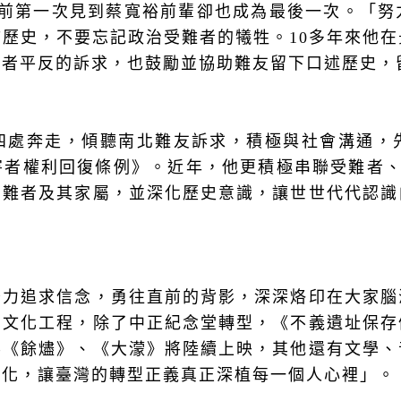
前第一次見到蔡寬裕前輩卻也成為最後一次。「努
怖歷史，不要忘記政治受難者的犧牲。
10
多年來他在
難者平反的訴求，也鼓勵並協助難友留下口述歷史，
四處奔走，傾聽南北難友訴求，積極與社會溝通，
害者權利回復條例》。近年，他更積極串聯受難者
受難者及其家屬，並深化歷史意識，讓世世代代認識
努力追求信念，勇往直前的背影，深深烙印在大家腦
的文化工程，除了中正紀念堂轉型，《不義遺址保存
影《餘燼》、《大濛》將陸續上映，其他還有文學、
深化，讓臺灣的轉型正義真正深植每一個人心裡」。