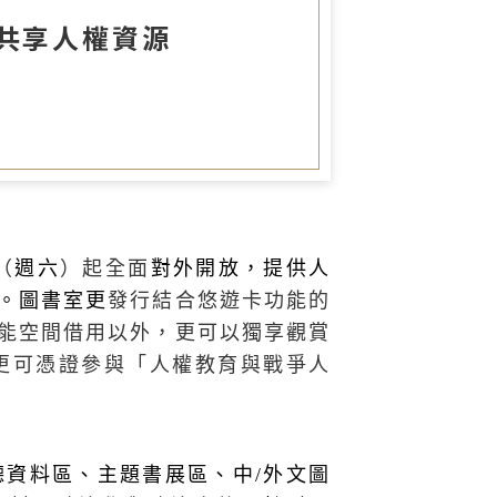
圖書室
會共享人權資源
（
週六
）起全面
對外開放，提供人
。圖書室更
發行結合悠遊卡功能的
能空間借用以外，更可以獨享觀賞
更可憑證參與「人權教育與戰爭人
聽資料區、主題書展區、中
/
外文圖