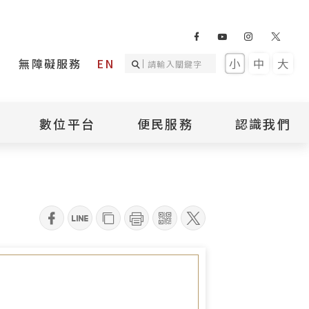
無障礙服務
EN
小
中
大
數位平台
便民服務
認識我們
詢
國家人權記憶庫
補助專區
本館簡介
詢
不義遺址資料庫
場地租借
館長介紹
臺灣轉型正義資料
導覽預約
組織架構
庫
qrcode
聯絡我們
國際人權博物館
臺灣人權故事教育
盟亞太分會
參訪民眾問卷
館
人權相關組織
資訊
數位影音
白色恐怖文學目錄
資料庫