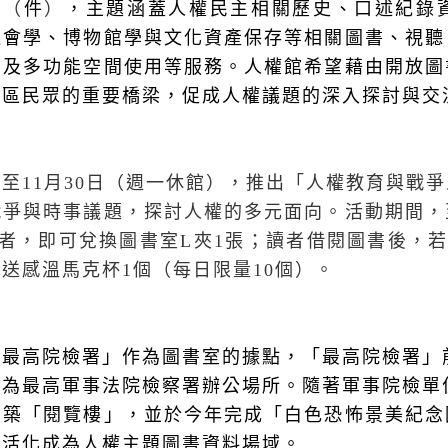
冊
（
件
）
，主題涵蓋人權民主相關歷史、口述紀錄
社會學、博物館學與文化資產保存等相關圖書、視聽
腦及多功能空間使用等服務。人權館希望藉由開放圖
社區民眾的重要橋梁，促成人權議題的深入探討與交
起至
11
月
30
日（週一休館），推出「人權教育與戰爭
戰爭與時事議題，探討人權的多元面向。活動期間，
者，即可兌換圖書室
L
夾
1
張；讀者借閱圖書後，
贈送感溫馬克杯
1
個（每日限量
10
個）。
最高院檢署」作為圖書室的據點，「最高院檢署」前
作為最高軍事法院檢察署辦公場所。隨著軍事院檢單
建築「閱覽樓」，並於今年完成「白色恐怖景美紀念
，活化成為人權主題圖書資料場域。