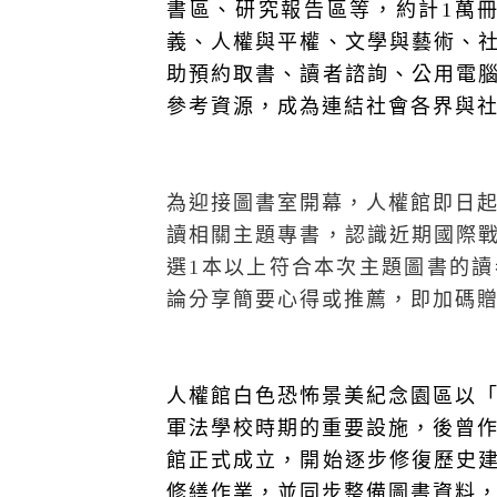
書區、研究報告區等，約計
1
萬
義、人權與平權、文學與藝術、
助預約取書、讀者諮詢、公用電
參考資源，成為連結社會各界與
為迎接圖書室開幕，人權館即日
讀相關主題專書，認識近期國際
選
1
本以上符合本次主題圖書的讀
論分享簡要心得或推薦，即加碼
人權館白色恐怖景美紀念園區以「
軍法學校時期的重要設施，後曾
館正式成立，開始逐步修復歷史
修繕作業，並同步整備圖書資料