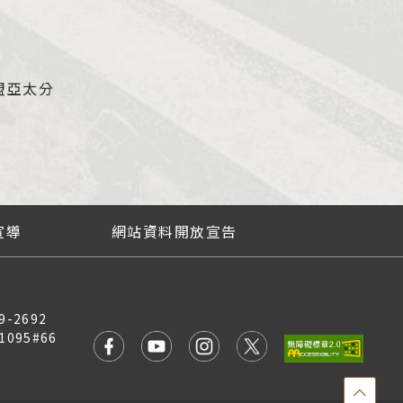
盟亞太分
宣導
網站資料開放宣告
9-2692
1095#66
點