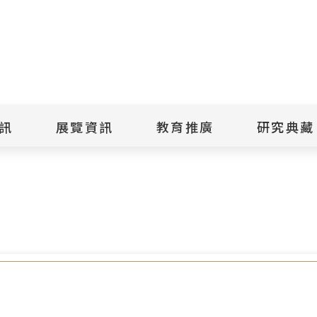
點
擊
送
出
訊
展覽資訊
教育推廣
研究典藏
搜
業與入門需求 盼與社會共享人權資源
尋
景美紀念
當期展覽
當期活動
典藏文物查
歷年展覽
歷年活動
典藏檔案查
綠島紀念
線上展覽
臺灣國際人權電影
藏品授權
節
文物捐贈
室
人權藝術生活節
出版品
綠島人權藝術季
出版品購買
人權學習專區
研究報告書
人權教育繪本成果