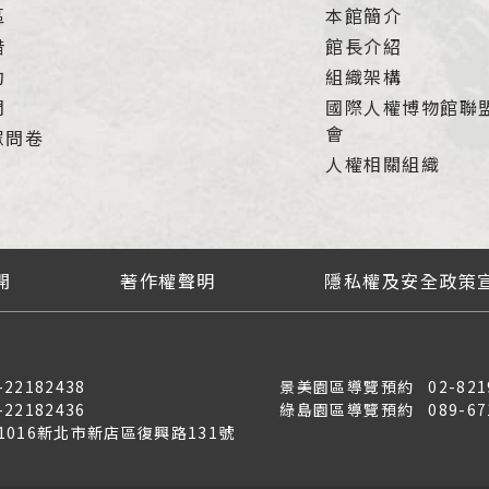
區
本館簡介
借
館長介紹
約
組織架構
們
國際人權博物館聯
會
眾問卷
人權相關組織
開
著作權聲明
隱私權及安全政策
-22182438
景美園區導覽預約
02-821
-22182436
綠島園區導覽預約
089-67
31016新北市新店區復興路131號