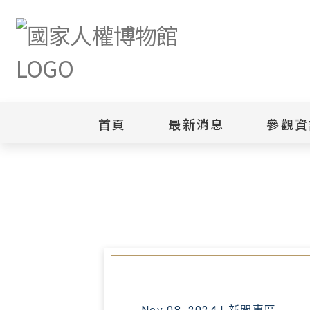
首頁
最新消息
參觀資
首頁
最新消息
人權館成立人權主題圖書室 兼顧專
新聞專區
白色恐怖
園區
綜合公告
白色恐怖
當月活動訊息
園區
其他
安康接待