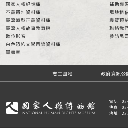
國家人權記憶庫
補助專
不義遺址資料庫
場地租
臺灣轉型正義資料庫
導覽預
臺灣人權故事教育館
聯絡我
數位影音
參訪民
白色恐怖文學目錄資料庫
圖書室
志工園地
政府資訊公
電話
02
傳真
02
地址
2