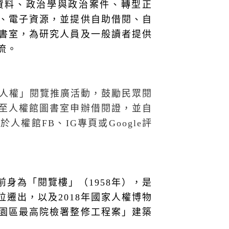
資料、政治學與政治案件、轉型正
、電子資源，並提供自助借閱、自
書室，為研究人員及一般讀者提供
流。
人權」閱覽推廣活動，鼓勵民眾閱
至人權館圖書室申辦借閱證，並自
若於人權館
FB
、
IG
專頁或
Google
評
身為「閱覽樓」（1958年），是
位遷出，以及
2018
年國家人權博物
園區最高院檢署整修工程案」建築