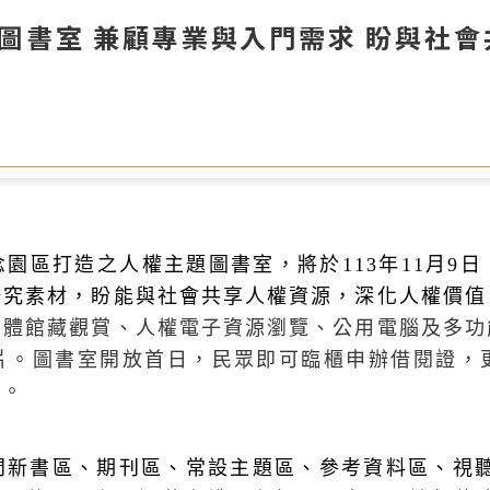
圖書室 兼顧專業與入門需求 盼與社
念園區打造之人權主題圖書室，將於
113
年
11
月
9
日
研究素材，盼能與社會共享人權資源，深化人權價值
媒體館藏觀賞、人權電子資源瀏覽、公用電腦及多功
片。圖書室開放首日，民眾即可臨櫃申辦借閱證，
禮。
門新書區、期刊區、常設主題區、參考資料區、視