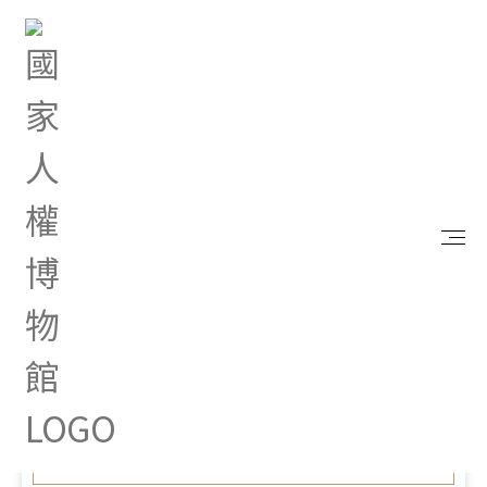
首頁
最新消息
與自由樂讀 人權故事車前往臺北市金華國小 從繪本
看世界認識兒童人權的真諦
Oct 08, 2024 |
新聞專區
與自由樂讀 人權故事車前往
臺北市金華國小 從繪本看世
界認識兒童人權的真諦