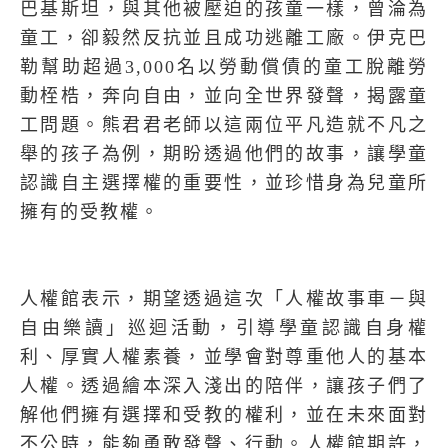
巴基斯坦，與其他被壓迫的孩童一樣，曾淪為
童工，卻毅然反抗並且成功逃離工廠。伊克巴
勒幫助超過
3,000
名以勞動償債的童工脫離勞
動桎梏，奔向自由，並向全世界發聲，揭露童
工問題。熊君君老師以這兩位平凡造就不凡之
舉的孩子為例，期盼透過他們的故事，讓學童
認識自主選擇權的重要性，並珍惜身為兒童所
擁有的受教權。
人權館表示，期望透過這次「人權故事車－與
自由樂讀」巡迴活動，引導學童認識自身權
利、厚實人權素養，並學會對尊重他人的基本
人權。透過繪本深入淺出的陪伴，讓孩子們了
解他們擁有選擇和受教的權利，並在未來面對
不公時，能夠勇敢發聲、行動。人權館期許，