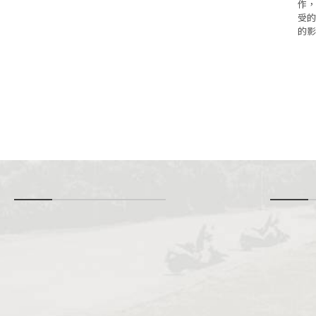
作，
受的
的影
-
i