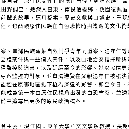
家，從自身「原住民女性」的視角出發，溯源家族生
多次田野調查，她深入臺東、南投信義鄉、桃園復興
等前輩的故里，運用檔案、歷史文獻與口述史，重現
旅程，也凸顯原住民族在白色恐怖時期遭遇的文化衝
同盟案、臺灣民族蓬萊自救鬥爭青年同盟案、湯守仁
民團體案件與一些個人案件，以及山地治安指揮所與
種監控與迫害，以及延續至今的影響。她以協靖專
是專案監控的對象，並舉湯進賢在父親湯守仁被槍決
的監控在原鄉地區扎下極為深遠的影響，即至今日，
創作能成為第一本由原住民視角出發的白恐書寫，並
並從中追尋出更多的原民政治檔案。
員會主委，現任國立東華大學華文文學系教授，長期