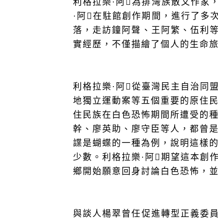
利格拉樂·阿𡠄為排灣族散文作
·阿𡠄在駐館創作期間，進行了
落，走訪鐘阿聲、王阿繁、伍利
實經歷，不僅描繪了個人的生命
利格拉樂·阿𡠄從臺灣民主自治
地獨立運動案等五個重要的原住
住民族在白色恐怖期間所遭受的種
幹、廖英助、廖守臣等人，都曾
諜是蝴蝶的一種為例，說明這樣
少數。利格拉樂·阿𡠄期望這本
鄉開始願意回身討論白色恐怖，
與談人楊翠曾任促進轉型正義委