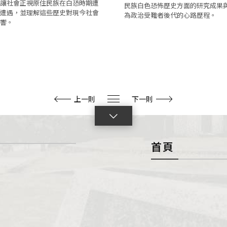
讓社會正視原住民族在白恐時期遭
民族白色恐怖歷史方面的研究成果
遭遇，並理解這些歷史對現今社會
為政治受難者後代的心路歷程。
響。
上一則
下一則
點
擊
首頁
展
開
con