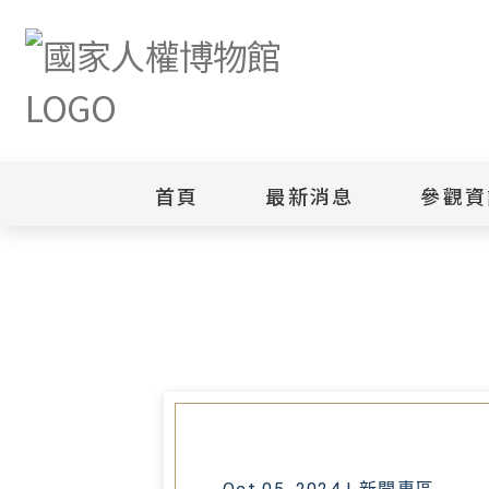
首頁
最新消息
參觀資
首頁
最新消息
人權館駐館藝術家利格拉樂·阿𡠄
新聞專區
白色恐怖
園區
綜合公告
白色恐怖
當月活動訊息
園區
其他
安康接待