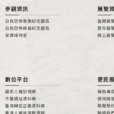
參觀資訊
展覽
白色恐怖景美紀念園區
當期展
白色恐怖綠島紀念園區
歷年展
安康接待室
線上展
數位平台
便民
國家人權記憶庫
補助專
不義遺址資料庫
場地租
臺灣轉型正義資料庫
導覽預
臺灣人權故事教育館
聯絡我