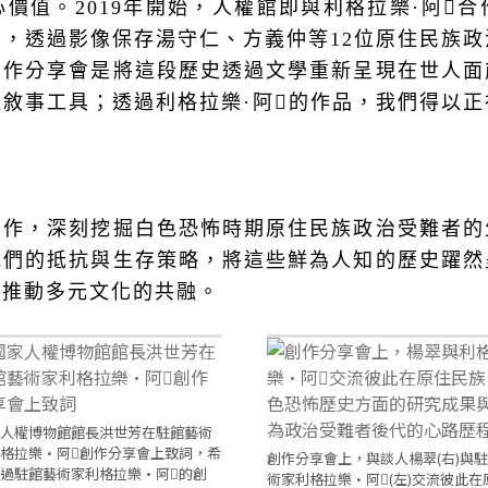
心價值。
2019
年開始，人權館即與利格拉樂·阿𡠄
」，透過影像保存湯守仁、方義仲等
12
位原住民族政
創作分享會是將這段歷史透過文學重新呈現在世人面
敘事工具；透過利格拉樂·阿𡠄的作品，我們得以
。
創作，深刻挖掘白色恐怖時期原住民族政治受難者的
他們的抵抗與生存策略，將這些鮮為人知的歷史躍然
步推動多元文化的共融。
人權博物館館長洪世芳在駐館藝術
格拉樂·阿𡠄創作分享會上致詞，希
創作分享會上，與談人楊翠(右)與
過駐館藝術家利格拉樂·阿𡠄的創
術家利格拉樂·阿𡠄(左)交流彼此在