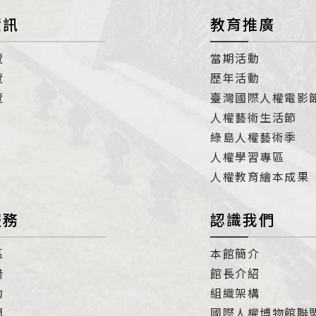
資訊
教育推廣
覽
當期活動
覽
歷年活動
覽
臺灣國際人權電影
人權藝術生活節
綠島人權藝術季
人權學習專區
人權教育繪本成果
服務
認識我們
區
本館簡介
借
館長介紹
約
組織架構
們
國際人權博物館聯