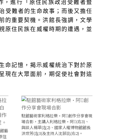
合作，進行「原住民族政治受難者暨
治受難者的生命故事；而後又擔任
前的重要契機。洪館長強調，文學
正視原住民族在威權時期的遭遇，並
生命記憶，揭示威權統治下對於原
呈現在大眾面前，期促使社會對這
駐館藝術家利格拉樂·阿𡠄創作分享會現
場合影，主講人利格拉樂·阿𡠄(右3)、
與談人楊翠(左2)、國家人權博物館館長
駐館藝
洪世芳(左3)及主持人沈菲比(右2)。
原住