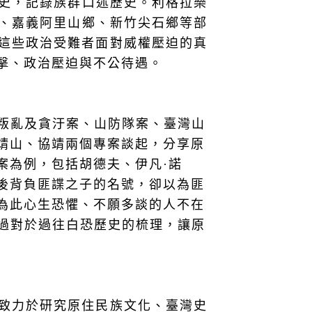
命史，記錄族群口述歷史。利格拉樂
區、嘉義阿里山鄉、新竹尖石鄉等部
這些政治受難者面對威權壓迫的真
擊、政治壓迫與不公待遇。
等叛亂及貪汙案、山防隊案、臺灣山
靖山、協靖兩個專案談起，分享原
案為例，包括胡德夫、伊凡·諾
後背負匪諜之子的名號，卻以為匪
為此心生恐懼、不願多談的人不在
透過對於過往白恐歷史的梳理，讓原
致力於研究原住民族文化、臺灣史