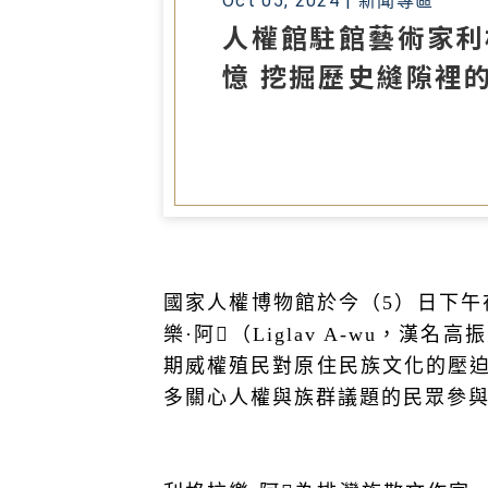
Oct 05, 2024 |
新聞專區
人權館駐館藝術家利
憶 挖掘歷史縫隙裡
國家人權博物館於今（5）日下午在
樂·阿𡠄（Liglav A-wu
期威權殖民對原住民族文化的壓
多關心人權與族群議題的民眾參