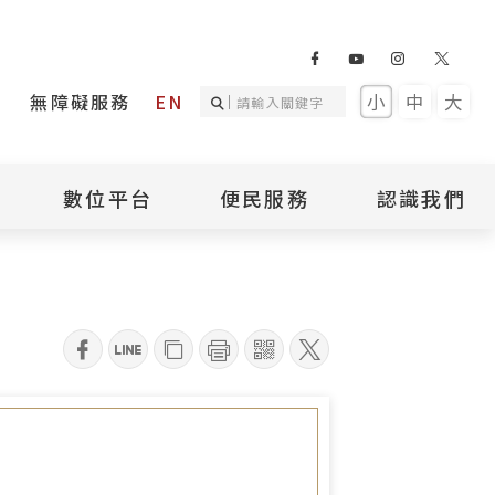
無障礙服務
EN
小
中
大
數位平台
便民服務
認識我們
隙裡的故事
詢
國家人權記憶庫
補助專區
本館簡介
詢
不義遺址資料庫
場地租借
館長介紹
臺灣轉型正義資料
導覽預約
組織架構
庫
qrcode
聯絡我們
國際人權博物館
臺灣人權故事教育
盟亞太分會
參訪民眾問卷
館
人權相關組織
資訊
數位影音
白色恐怖文學目錄
資料庫