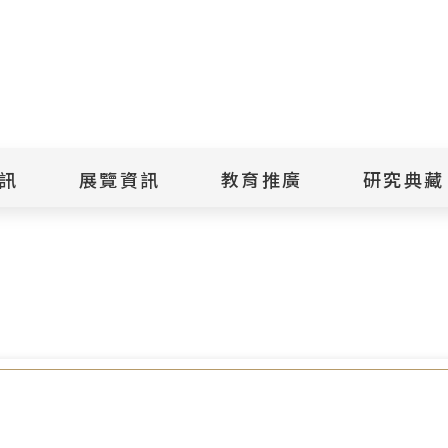
點
擊
送
出
訊
展覽資訊
教育推廣
研究典藏
搜
創作分享會 探尋原住民族政治受難者的生命記憶 挖掘歷史縫
尋
景美紀念
當期展覽
當期活動
典藏文物查
歷年展覽
歷年活動
典藏檔案查
綠島紀念
線上展覽
臺灣國際人權電影
藏品授權
節
文物捐贈
室
人權藝術生活節
出版品
綠島人權藝術季
出版品購買
人權學習專區
研究報告書
人權教育繪本成果