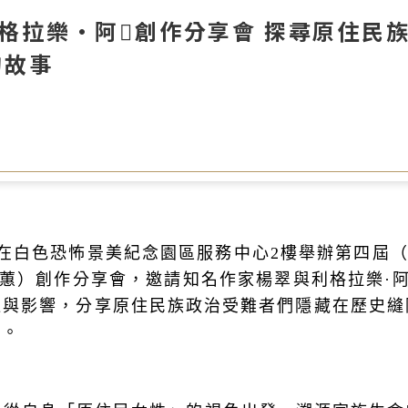
格拉樂·阿𡠄創作分享會 探尋原住民
的故事
白色恐怖景美紀念園區服務中心2樓舉辦第四屆（20
，漢名高振蕙）創作分享會，邀請知名作家楊翠與利格拉樂
迫與影響，分享原住民族政治受難者們隱藏在歷史縫
與。