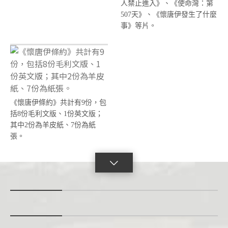
人禁止進入》、《使命灣：第
507天》、《懷唐伊發生了什麼
事》等片。
《懷唐伊條約》共計有9份，包
括8份毛利文版、1份英文版；
其中2份為羊皮紙、7份為紙
張。
點
擊
展
開
con