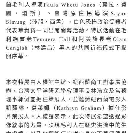
蘭毛利人導演
Paula Whetu Jones
（寶拉‧費
圖‧瓊斯）、臺灣原住民導演
Sayun
Simung
（莎韻‧西孟）、白色恐怖政治受難者
代表等貴賓一同出席開幕活動。特展活動在毛
利族耆老
Temuera Hall
和阿美族長老
Olam
Canglah
（林建昌）等人的共同祈福儀式下揭
開序幕。
本次特展由人權館主辦、紐西蘭商工辦事處協
辦，台灣太平洋研究學會理事長林浩立及常務
理事郭佩宜擔任策展人，並邀請紐西蘭電影人
凱薩琳‧葛萊姆（
Kathryn Graham
）擔任影
片策展人。人權館表示，此次特展希望透過影
像敘事的力量，映現毛利人在歷史洪流中的生