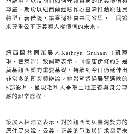
命處境，以及他們如何守護自身的正義價值與
尊嚴，期盼以紐西蘭經驗作為臺灣推動原住民
轉型正義借鏡，讓臺灣社會共同省思，一同追
求尊重公平正義與人權價值的未來。
紐西蘭共同策展人
Kathryn Graham
（凱薩
琳‧葛萊姆）致詞時表示，《懷唐伊條約》是
奠基紐西蘭的重要基礎，持續到今日仍延伸出
非常多的衝突與辯論。她希望透過展覽選映的
5
部影片，呈現毛利人爭取土地正義與身分尊
嚴的艱辛歷程。
策展人林浩立表示，對於紐西蘭與臺灣雙方的
原住民來說，公義、正義的爭取與追求都是未