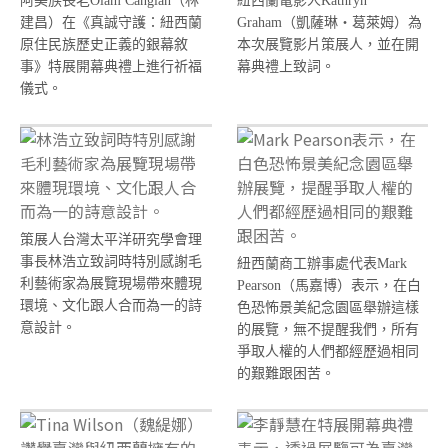
阿美族長老Olam Canglah（林
紐西蘭電影人Kathryn
建昌）在《真誠守護：紐西蘭
Graham（凱薩琳‧葛萊姆）為
原住民族歷史正義的銀幕敘
本次展覽影片策展人，並在開
事》特展開幕典禮上進行祈福
幕典禮上致詞。
儀式。
策展人台灣太平洋研究學會理
事長林浩立致詞時特別感謝毛
紐西蘭商工辦事處代表Mark
利藝術家為展覽現場帶來體現
Pearson（馬嘉博）表示，在白
環境、文化跟人合而為一的詩
色恐怖景美紀念園區舉辦這樣
意設計。
的展覽，無不提醒我們，所有
爭取人權的人們都經歷過相同
的艱難跟困苦。