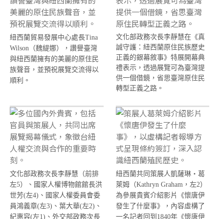
文化部政務次長李靜慧在《真
紐西蘭貿易發展中心處長Tina
誠守護：紐西蘭原住民族歷史
Wilson（魏緹娜），讚譽臺灣
正義的銀幕敘事》特展開幕典
與紐西蘭擁有的美麗的原住民
禮表示，透過展覽可為臺灣提
族聲音，並預祝展覽交流得以
供一個借鏡，省思臺灣原住民
順利。
轉型正義之路。
文化部政務次長李靜慧（前排
紐西蘭共同策展人凱薩琳・葛
左5）、國家人權博物館館長洪
萊姆（Kathryn Graham，左2）
世芳(左4)、國家人權委員會委
為參展貴賓介紹影片《懷唐伊
員鴻義章(左3)、葉大華(左2)、
發生了什麼事》，內容虛構了
紀惠容(左1)、外交部政務次長
一名記者回到1840年《懷唐伊