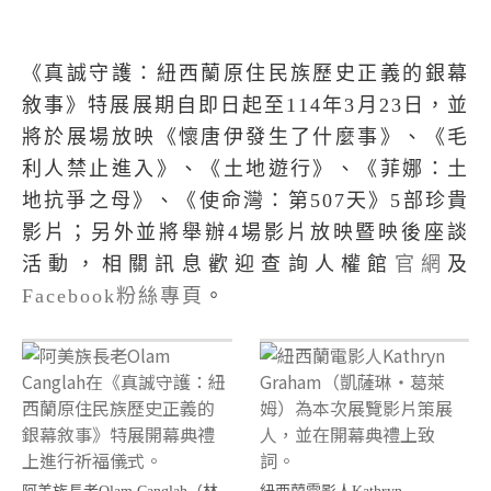
《真誠守護：紐西蘭原住民族歷史正義的銀幕
敘事》特展展期自即日起至
114
年
3
月
23
日，並
將於展場放映《懷唐伊發生了什麼事》、《毛
利人禁止進入》、《土地遊行》、《菲娜：土
地抗爭之母》、《使命灣：第
507
天》
5
部珍貴
影片；另外並將舉辦
4
場影片放映暨映後座談
活動，相關訊息歡迎查詢人權館
官網
及
Facebook
粉絲專頁
。