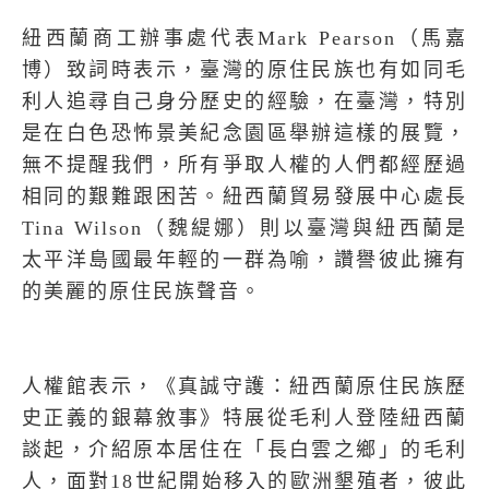
紐西蘭商工辦事處代表
Mark Pearson
（馬嘉
博）致詞時表示，臺灣的原住民族也有如同毛
利人追尋自己身分歷史的經驗，在臺灣，特別
是在白色恐怖景美紀念園區舉辦這樣的展覽，
無不提醒我們，所有爭取人權的人們都經歷過
相同的艱難跟困苦。紐西蘭貿易發展中心處長
Tina Wilson
（魏緹娜）則以臺灣與紐西蘭是
太平洋島國最年輕的一群為喻，讚譽彼此擁有
的美麗的原住民族聲音。
人權館表示，《真誠守護：紐西蘭原住民族歷
史正義的銀幕敘事》特展從毛利人登陸紐西蘭
談起，介紹原本居住在「長白雲之鄉」的毛利
人，面對
18
世紀開始移入的歐洲墾殖者，彼此