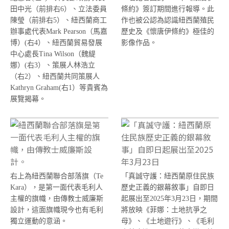
田中光（前排右6）、立法委員
條約》簽訂期間進行報導。此
陳瑩（前排右5）、紐西蘭商工
作也被公認為認識紐西蘭殖民
辦事處代表Mark Pearson（馬嘉
歷史及《懷唐伊條約》極佳的
博）(右4）、紐西蘭貿易發展
影像作品。
中心處長Tina Wilson（魏緹
娜）(右3）、策展人林浩立
（右2）、紐西蘭共同策展人
Kathryn Graham(右1）等貴賓為
展覽揭幕。
右上為紐西蘭聯合部落旗（Te
「真誠守護：紐西蘭原住民族
Kara），是第一面代表毛利人
歷史正義的銀幕敘事」自即日
主權的旗幟，由傳教士威廉斯
起展出至2025年3月23日，期間
設計，這面旗幟現今也有毛利
將放映《菲娜：土地抗爭之
獨立運動的意涵。
母》、《土地遊行》、《毛利