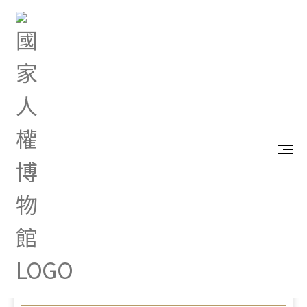
首頁
最新消息
人權館推出紐西蘭原住民主題特展 透過影像呈現毛
利人追求歷史正義之路
Sep 24, 2024 |
新聞專區
人權館推出紐西蘭原住民主
題特展 透過影像呈現毛利人
追求歷史正義之路