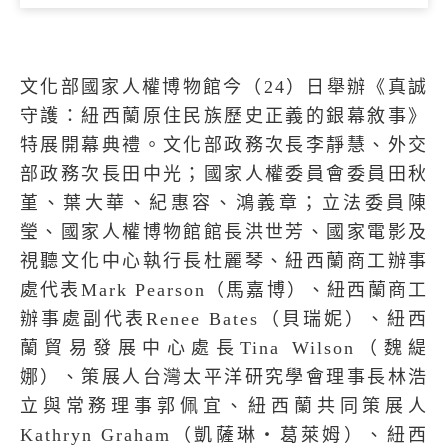
文化部國家人權博物館今（
24
）日舉辦《真誠
守護：紐西蘭原住民族歷史正義的銀幕敘事》
特展開幕典禮。文化部政務次長李靜慧、外交
部政務次長田中光；國家人權委員會委員田秋
堇、葉大華、紀惠容、鴻義章；立法委員陳
瑩、國家人權博物館館長洪世芳、國家電影及
視聽文化中心執行長杜麗琴、紐西蘭商工辦事
處代表
Mark Pearson
（馬嘉博）、紐西蘭商工
辦事處副代表
Renee Bates
（貝瑞妮）、紐西
蘭貿易發展中心處長
Tina Wilson
（魏緹
娜）、策展人台灣太平洋研究學會理事長林浩
立與常務理事郭佩宜、紐西蘭共同策展人
Kathryn Graham
（凱薩琳‧葛萊姆）、紐西