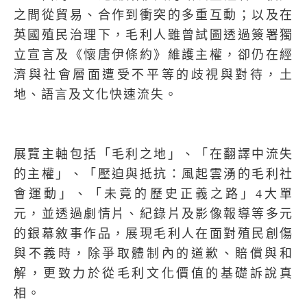
之間從貿易、合作到衝突的多重互動；以及在
英國殖民治理下，毛利人雖曾試圖透過簽署獨
立宣言及《懷唐伊條約》維護主權，卻仍在經
濟與社會層面遭受不平等的歧視與對待，土
地、語言及文化快速流失。
展覽主軸包括「毛利之地」、「在翻譯中流失
的主權」、「壓迫與抵抗：風起雲湧的毛利社
會運動」、「未竟的歷史正義之路」
4
大單
元，並透過劇情片、紀錄片及影像報導等多元
的銀幕敘事作品，展現毛利人在面對殖民創傷
與不義時，除爭取體制內的道歉、賠償與和
解，更致力於從毛利文化價值的基礎訴說真
相。