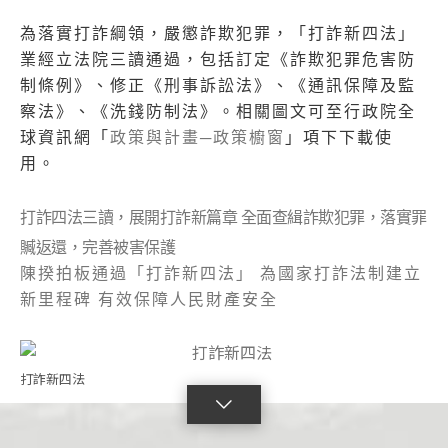
為落實打詐綱領，嚴懲詐欺犯罪，「打詐新四法」
業經立法院三讀通過，包括訂定《詐欺犯罪危害防
制條例》、修正《刑事訴訟法》、《通訊保障及監
察法》、《洗錢防制法》。相關圖文可至行政院全
球資訊網「
政策與計畫─政策櫥窗
」項下下載使
用。
打詐四法三讀，展開打詐新篇章 全面查緝詐欺犯罪，落實罪
贓返還，完善被害保護
陳揆拍板通過「打詐新四法」 為國家打詐法制建立
新里程碑 有效保障人民財產安全
打詐新四法
點
擊