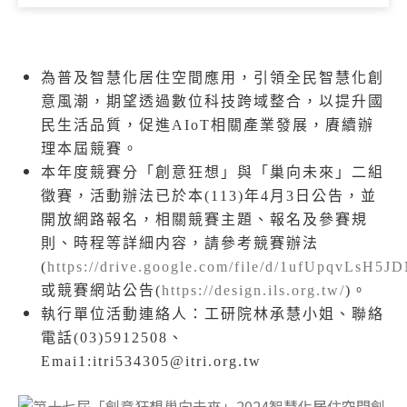
為普及智慧化居住空間應用，引領全民智慧化創
意風潮，期望透過數位科技跨域整合，以提升國
民生活品質，促進AIoT相關產業發展，賡續辦
理本屆競賽。
本年度競賽分「創意狂想」與「巢向未來」二組
徵賽，活動辦法已於本(113)年4月3日公告，並
開放網路報名，相關競賽主題、報名及參賽規
則、時程等詳細内容，請參考競賽辦法
(
https://drive.google.com/file/d/1ufUpqvLsH
或競賽網站公告(
https://design.ils.org.tw/
)。
執行單位活動連絡人：工研院林承慧小姐、聯絡
電話(03)5912508、
Emai1:itri534305@itri.org.tw