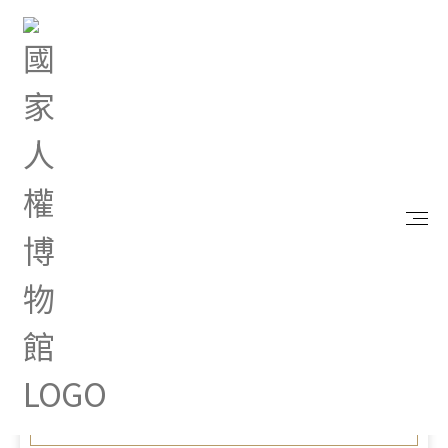
首頁
最新消息
第十七屆「創意狂想巢向未來」2024智慧化居住空
間創意競賽，歡迎報名參加！
Apr 18, 2024 |
其他
第十七屆「創意狂想巢向未
來」2024智慧化居住空間創
意競賽，歡迎報名參加！