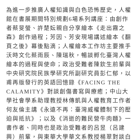
為進一步推廣人權知識與白色恐怖歷史，人權
館在書展期間特別規劃6場系列講座：由創作
者蔡旻螢、許楚妘親自分享繪本《走出霧之
森》創作過程；芳因、芳安現場講述繪本《翻
頁之後》幕後點滴；人權繪本工作坊主要推手
沃時文化蔡雨辰、陳瑞秋，暢談孵化臺灣人權
繪本的過程與使命；政治受難者陳欽生前輩與
中央研究院民族學研究所副研究員彭仁郁，以
甫再版發行的英語回憶錄《FACING THE
CALAMITY》對談創傷書寫與療癒；中山大
學社會學系助理教授林傳凱與人權教育工作者
何友倫主講《永遠不再：臺灣威權體制下的壓
迫與抵抗》；以及《消逝的難民營牛肉麵》一
書作者、同時也是政治受難者的呂昱（呂建
興）前輩，與東華大學華文系教授楊翠對談白