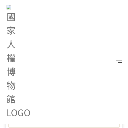
首頁
最新消息
台北國際書展「閱讀造浪」 人權館「寫繪人權」
打造繪本之森
Feb 17, 2024 |
新聞專區
台北國際書展「閱讀造浪」
人權館「寫繪人權」打造
繪本之森