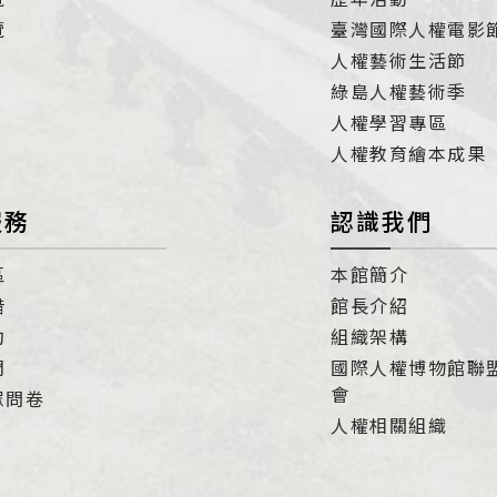
覽
臺灣國際人權電影
人權藝術生活節
綠島人權藝術季
人權學習專區
人權教育繪本成果
服務
認識我們
區
本館簡介
借
館長介紹
約
組織架構
們
國際人權博物館聯
會
眾問卷
人權相關組織