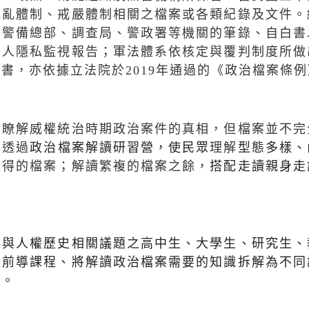
戡亂體制、戒嚴體制相關之檔案或各類紀錄及文件。
、警備總部、調查局、警政署等機關的筆錄、自白書
個人隱私監視報告；軍法體系依核定與覆判制度所做
文書，亦依據立法院於
2019
年通過的《政治檔案條例
會瞭解威權統治時期政治案件的真相，但檔案並不完
待透過
政治檔案解讀研習營，使民眾
理解
型態多樣、
取得的檔案；解讀繁複的檔案之餘，
搭配走讀親身走
。
義與人權歷史相關議題之高中生、大學生、研究生、
上前導課程、將解讀政治檔案需要的知識拆解為不同
力。