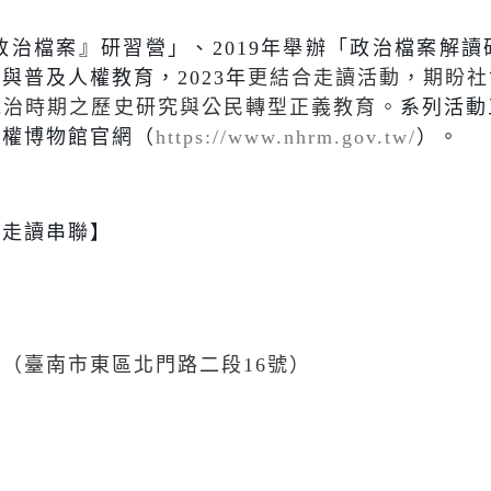
政治檔案』研習營」、
2019
年舉辦「政治檔案解讀
義與普及人權教育，
2023
年
更結合走讀活動，期盼社
統治時期之歷史研究與公民轉型正義教育。
系列活動
人權博物館官網（
https://www.nhrm.gov.tw/
）。
暨走讀串聯】
區（臺南市東區北門路二段
16
號）