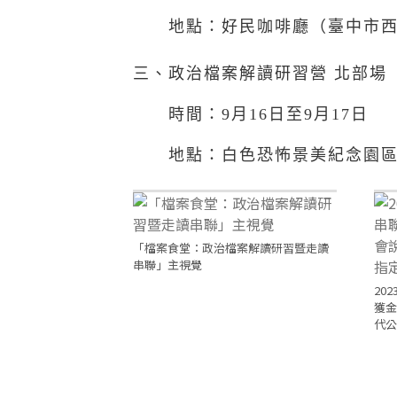
地點：好民咖啡廳（臺中市
三、政治檔案解讀研習營 北部場
時間：
9
月
16
日至
9
月
17
日
地點：白色恐怖景美紀念園
「檔案食堂：政治檔案解讀研習暨走讀
串聯」主視覺
20
獲金
代公