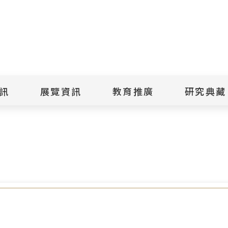
點
擊
送
出
訊
展覽資訊
教育推廣
研究典藏
搜
白恐記憶 人權館推出政治檔案解讀研習暨走讀串聯活動
尋
景美紀念
當期展覽
當期活動
典藏文物查
歷年展覽
歷年活動
典藏檔案查
綠島紀念
線上展覽
臺灣國際人權電影
藏品授權
節
文物捐贈
室
人權藝術生活節
出版品
綠島人權藝術季
出版品購買
人權學習專區
研究報告書
人權教育繪本成果