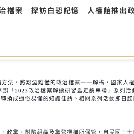
治檔案 探訪白恐記憶 人權館推出
讀方法，將艱澀難懂的政治檔案一一解構，國家人
舉辦「
2023
政治檔案解讀研習暨走讀串聯」系列活
本轉換成通俗易懂的知識佳餚。相關系列活動即日起
）、政黨、附隨組織及黨營機構所保管，自民國三十