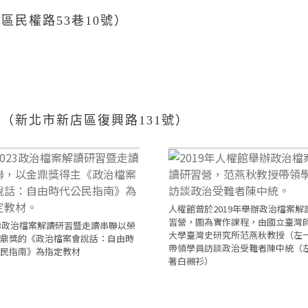
西區民權路
53
巷
10
號）
區（新北市新店區復興路
131
號）
人權館曾於2019年舉辦政治檔案解
習營，圖為實作課程，由國立臺灣
23政治檔案解讀研習暨走讀串聯以榮
大學臺灣史研究所范燕秋教授（左
鼎獎的《政治檔案會說話：自由時
帶領學員訪談政治受難者陳中統（
民指南》為指定教材
著白襯衫）