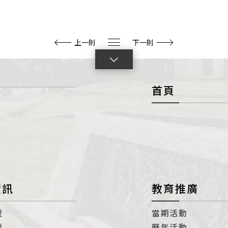
上一則
下一則
點
擊
首頁
展
開
con
資訊
教育推廣
覽
當期活動
覽
歷年活動