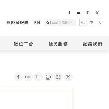
無障礙服務
EN
小
中
大
數位平台
便民服務
認識我們
詢
國家人權記憶庫
補助專區
本館簡介
詢
不義遺址資料庫
場地租借
館長介紹
臺灣轉型正義資料
導覽預約
組織架構
庫
qrcode
聯絡我們
國際人權博物館
臺灣人權故事教育
盟亞太分會
參訪民眾問卷
館
人權相關組織
資訊
數位影音
白色恐怖文學目錄
資料庫