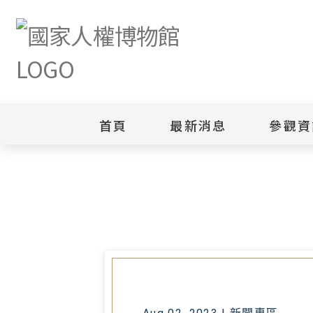
首頁
最新消息
參觀資
首頁
最新消息
「檔案食堂」解構政治檔案 探訪
新聞專區
白色恐怖
園區
綜合公告
白色恐怖
當月活動訊息
園區
其他
安康接待