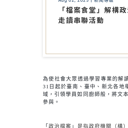
Aug 02, 2023 |
新聞專區
「檔案食堂」解構政
走讀串聯活動
為使社會大眾透過學習專業的解
31
日起於臺南、臺中、新北各地
域，引領學員如同廚師般，將文
參與。
「
政治檔案
」
是指政府機關（構