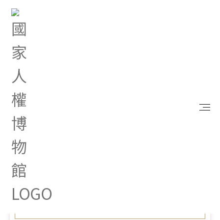
首頁
最新消息
【2023年威權統治時期政治受難者追思紀念會】報
名資訊
Mar 07, 2023 |
綜合公告
【2023年威權統治時期政治
受難者追思紀念會】報名資
訊