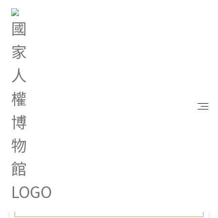
首頁
最新消息
行政院新聞傳播處「健全農產品冷鏈物流系統」政策
廣告
Jan 13, 2022 |
其他
行政院新聞傳播處「健全農
產品冷鏈物流系統」政策廣
告