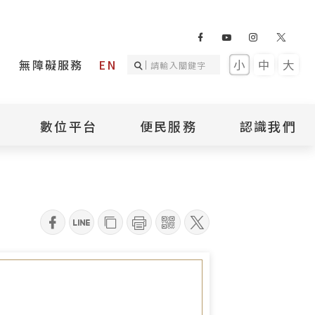
無障礙服務
EN
小
中
大
數位平台
便民服務
認識我們
敬請各界見諒。
詢
國家人權記憶庫
補助專區
本館簡介
詢
不義遺址資料庫
場地租借
館長介紹
臺灣轉型正義資料
導覽預約
組織架構
庫
qrcode
聯絡我們
國際人權博物館
臺灣人權故事教育
盟亞太分會
參訪民眾問卷
館
人權相關組織
資訊
數位影音
白色恐怖文學目錄
資料庫