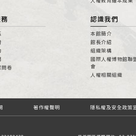
人權教育繪本成果
服務
認識我們
區
本館簡介
借
館長介紹
約
組織架構
們
國際人權博物館聯
會
眾問卷
人權相關組織
開
著作權聲明
隱私權及安全政策