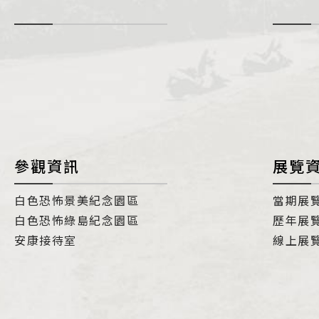
-
i
參觀資訊
展覽
白色恐怖景美紀念園區
當期展
白色恐怖綠島紀念園區
歷年展
安康接待室
線上展