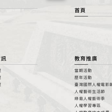
首頁
展
開
con
資訊
教育推廣
覽
當期活動
覽
歷年活動
覽
臺灣國際人權電影
人權藝術生活節
綠島人權藝術季
人權學習專區