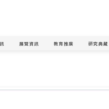
點
擊
送
出
訊
展覽資訊
教育推廣
研究典藏
搜
瑪利亞颱風來襲，7月10日提前至下午4時休園，不便之處，
尋
景美紀念
當期展覽
當期活動
典藏文物查
歷年展覽
歷年活動
典藏檔案查
綠島紀念
線上展覽
臺灣國際人權電影
藏品授權
節
文物捐贈
室
人權藝術生活節
出版品
綠島人權藝術季
出版品購買
人權學習專區
研究報告書
人權教育繪本成果