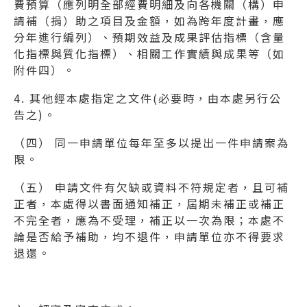
費預算（應列明全部經費明細及向各機關（構）申
請補（捐）助之項目及金額，如為跨年度計畫，應
分年進行編列）、預期效益及成果評估指標（含量
化指標與質化指標）、相關工作實績與成果等（如
附件四）。
4. 其他經本處指定之文件(必要時，由本處另行公
告之)。
（四） 同一申請單位每年至多以提出一件申請案為
限。
（五） 申請文件有欠缺或資料不符規定者，且可補
正者，本處得以書面通知補正，屆期未補正或補正
不完全者，應為不受理，補正以一次為限；本處不
論是否給予補助，均不退件，申請單位亦不得要求
退還。