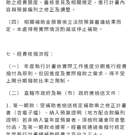
助之經費額度、審核意見及相關規定，進行計畫內
容與預算編列之修正及調整。
（四） 相關補助金額需俟立法院預算審議結果而
定，本處得視實際情況酌減或停止補助。
七、經費核撥流程：
（一） 年度執行計畫依實際工作進度分期進行經費
撥付為原則。但因進度及實際撥款之需求，得不受
上開分期撥款比率之限制。
（二） 直轄市政府及縣（市）政府應檢送文件：
1. 第一期款：受補助者檢送核定補助案之修正計畫
書（含電子檔）、納入預算證明（地方配合款編列
證明）若非納入當年度預算者，須檢附議會同意墊
付函，及第一期款收據等，經審核通過後撥付核定
年度執行計畫總補助經費之百分之三十。