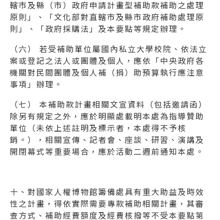
轄市及縣（市）政府申請計畫型補助款補助之處理
原則」、「文化部對直轄市及縣市政府補助處理原
則」、「政府採購法」及本要點等規定辦理。
（六） 若受補助單位屬國內私立大學校院、依法立
案或登記之法人或團體及個人，應依「中央政府各
機關對民間團體及個人補（捐）助預算執行應注意
事項」辦理。
（七） 本補助款計畫相關文宣資料（包括邀請函）
除另有規定之外，應於明顯處載明本處為指導贊助
單位（未依上述註明及標示者，本處得不予核
銷。），相關宣傳、記者會、座談、研習、演講及
開閉幕式等重要場合，應於活動二週前通知本處。
十、對國家人權博物館籌備處具有重大助益及時效
性之計畫，得依實際需要專款補助相關計畫，其審
查方式、補助經費額度及經費核撥等不受本要點第