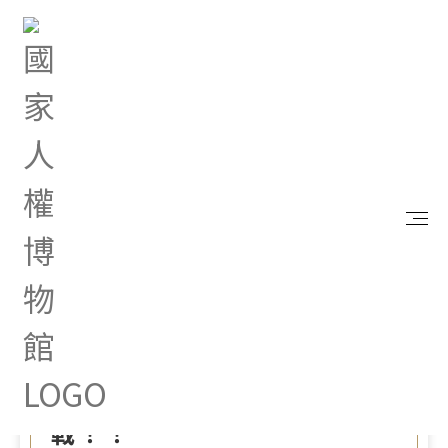
首頁
最新消息
調查局首創國安微電影競賽！ 「國家安全 拍出影響
力」百萬獎金等你來挑戰！！
May 31, 2021 |
其他
調查局首創國安微電影競
賽！ 「國家安全 拍出影響
力」百萬獎金等你來挑
戰！！