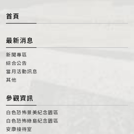
con
首頁
最新消息
新聞專區
綜合公告
當月活動訊息
其他
參觀資訊
白色恐怖景美紀念園區
白色恐怖綠島紀念園區
安康接待室