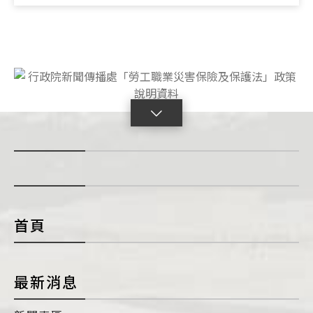
點
擊
展
開
con
首頁
最新消息