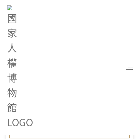
首頁
最新消息
行政院新聞傳播處「勞工職業災害保險及保護法」政
策說明資料
May 19, 2021 |
其他
行政院新聞傳播處「勞工職
業災害保險及保護法」政策
說明資料