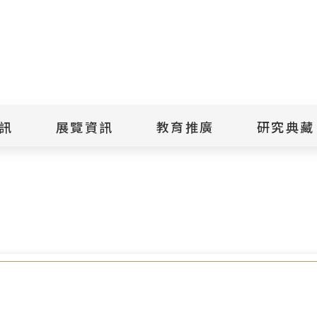
點
擊
送
出
訊
展覽資訊
教育推廣
研究典藏
搜
尋
景美紀念
當期展覽
當期活動
典藏文物查
歷年展覽
歷年活動
典藏檔案查
綠島紀念
線上展覽
臺灣國際人權電影
藏品授權
節
文物捐贈
室
人權藝術生活節
出版品
綠島人權藝術季
出版品購買
人權學習專區
研究報告書
人權教育繪本成果