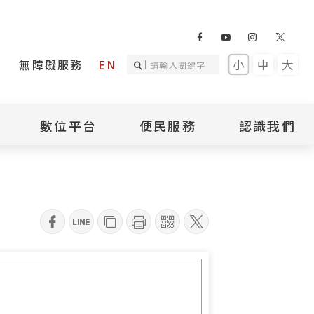
無障礙服務
EN
小
中
大
數位平台
便民服務
認識我們
詢
國家人權記憶庫
補助專區
本館簡介
詢
不義遺址資料庫
場地租借
館長介紹
臺灣轉型正義資料
導覽預約
組織架構
庫
qrcode
聯絡我們
國際人權博物館
臺灣人權故事教育
盟亞太分會
參訪民眾問卷
館
人權相關組織
資訊
數位影音
白色恐怖文學目錄
資料庫