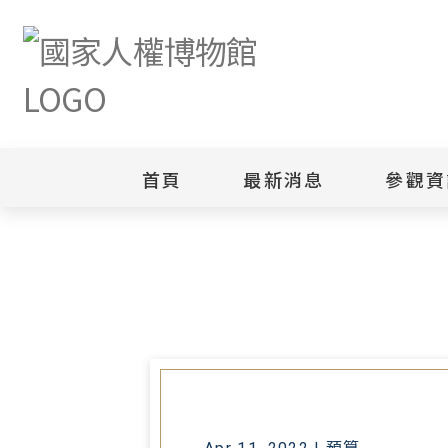
首頁
最新消息
參觀資
首頁
政府資訊公開
預算與決算
111年度預算案
新聞專區
白色恐怖
園區
綜合公告
白色恐怖
當月活動訊息
園區
其他
安康接待