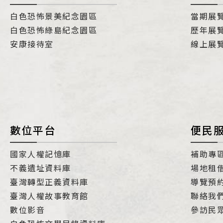
白色恐怖景美紀念園區
當期展
白色恐怖綠島紀念園區
歷年展
安康接待室
線上展
數位平台
便民
國家人權記憶庫
補助專
不義遺址資料庫
場地租
臺灣轉型正義資料庫
導覽預
臺灣人權故事教育館
聯絡我
數位影音
參訪民