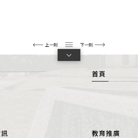
上一則
下一則
點
擊
首頁
展
開
con
資訊
教育推廣