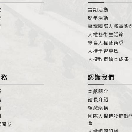
覽
當期活動
覽
歷年活動
覽
臺灣國際人權電影
人權藝術生活節
綠島人權藝術季
人權學習專區
人權教育繪本成果
服務
認識我們
區
本館簡介
借
館長介紹
約
組織架構
們
國際人權博物館聯
會
眾問卷
人權相關組織